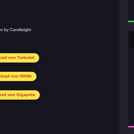
ad von Turbobit
oad von Hitfile
ad von Gigapeta