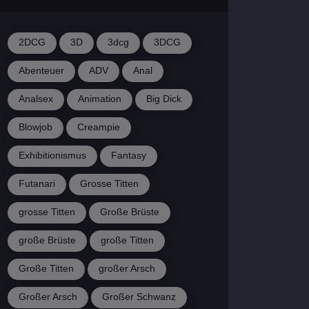
2DCG
3D
3dcg
3DCG
Abenteuer
ADV
Anal
Analsex
Animation
Big Dick
Blowjob
Creampie
Exhibitionismus
Fantasy
Futanari
Grosse Titten
grosse Titten
Große Brüste
große Brüste
große Titten
Große Titten
großer Arsch
Großer Arsch
Großer Schwanz