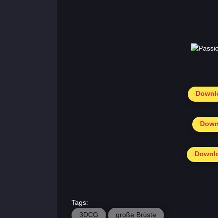
Downlo
Downl
Wichtigsten
Downlo
Abschnitte
der Spiele
Kontakte
Tags:
3DCG
große Brüste