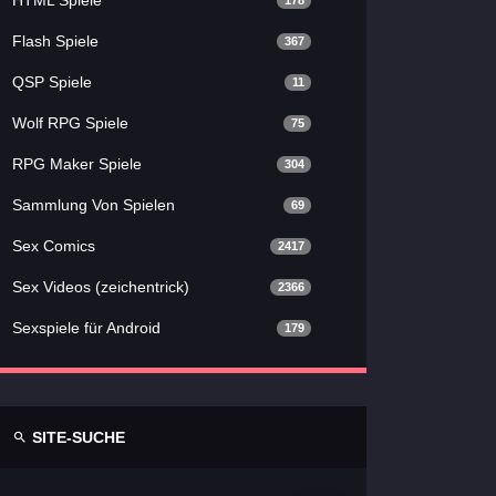
178
Flash Spiele
367
QSP Spiele
11
Wolf RPG Spiele
75
RPG Maker Spiele
304
Sammlung Von Spielen
69
Sex Comics
2417
Sex Videos (zeichentrick)
2366
Sexspiele für Android
179
SITE-SUCHE