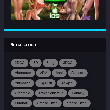
TAG CLOUD
2DCG
3D
3dcg
3DCG
Abenteuer
ADV
Anal
Analsex
Animation
Big Dick
Blowjob
Creampie
Exhibitionismus
Fantasy
Futanari
Grosse Titten
grosse Titten