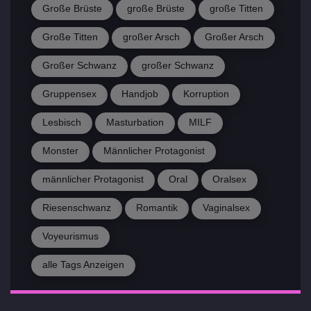
Große Brüste
große Brüste
große Titten
Große Titten
großer Arsch
Großer Arsch
Großer Schwanz
großer Schwanz
Gruppensex
Handjob
Korruption
Lesbisch
Masturbation
MILF
Monster
Männlicher Protagonist
männlicher Protagonist
Oral
Oralsex
Riesenschwanz
Romantik
Vaginalsex
Voyeurismus
alle Tags Anzeigen