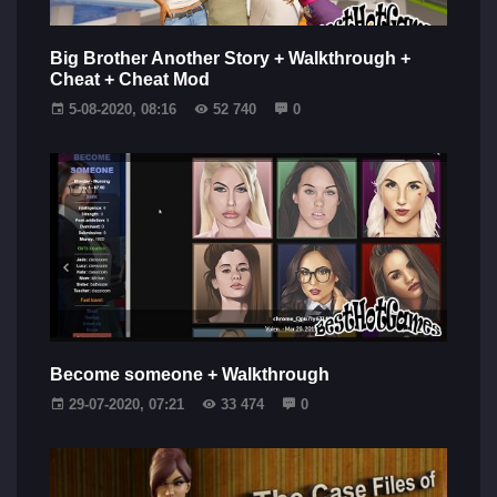
Big Brother Another Story + Walkthrough +
Cheat + Cheat Mod
5-08-2020, 08:16
52 740
0
Become someone + Walkthrough
29-07-2020, 07:21
33 474
0