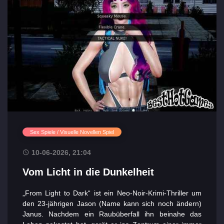
Sex Spiele / Visuelle Novellen Spiel
10-06-2026, 21:04
Vom Licht in die Dunkelheit
„From Light to Dark“ ist ein Neo-Noir-Krimi-Thriller um
den 23-jährigen Jason (Name kann sich noch ändern)
Wichtigsten
Janus. Nachdem ein Raubüberfall ihn beinahe das