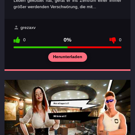
Leben gekostet hat, gerät er ins Zentrum einer immer
größer werdenden Verschwörung, die mit...
Abschnitte
der Spiele
grezaxv
Kontakte
0%
0
0
Herunterladen