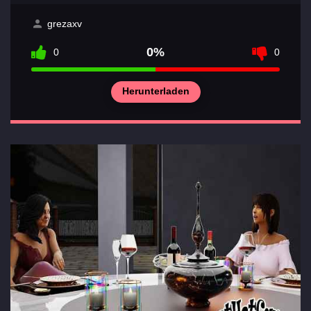
grezaxv
0%
0
0
Herunterladen