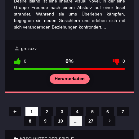
Desire Island ist eine lineare Visual Novel, in der eine
Gruppe Freunde nach einem Absturz auf einer Insel
strandet. Während sie ums Überleben kämpfen,
begegnen sie neuen Gesichtern und erleben sich mit
sich verändernden Beziehungen konfrontiert,...
grezaxv
0%
0
0
Herunterladen
1
2
3
4
5
6
7
8
9
10
...
27
ABSCHNITTE DER SPIELE