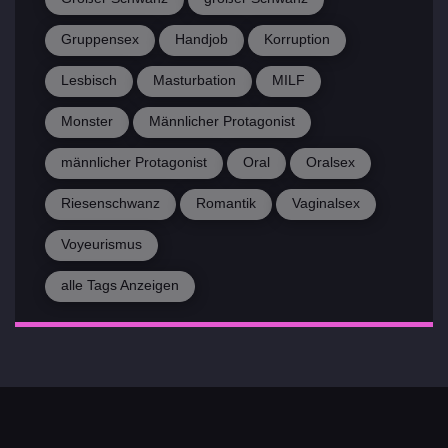
Gruppensex
Handjob
Korruption
Lesbisch
Masturbation
MILF
Monster
Männlicher Protagonist
männlicher Protagonist
Oral
Oralsex
Riesenschwanz
Romantik
Vaginalsex
Voyeurismus
alle Tags Anzeigen