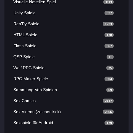
Visuelle Novellen Spiel
1113
Unity Spiele
327
Ren'Py Spiele
1223
HTML Spiele
178
Flash Spiele
367
QSP Spiele
11
Wolf RPG Spiele
75
RPG Maker Spiele
304
Sammlung Von Spielen
69
Sex Comics
2417
Sex Videos (zeichentrick)
2366
Sexspiele für Android
179