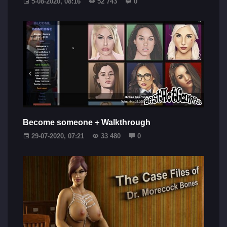
5-08-2020, 08:16
52 743
0
Become someone + Walkthrough
29-07-2020, 07:21
33 480
0