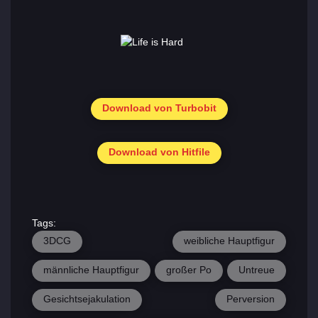
Download von Turbobit
Download von Hitfile
Tags:
3DCG
weibliche Hauptfigur
männliche Hauptfigur
großer Po
Untreue
Gesichtsejakulation
Perversion