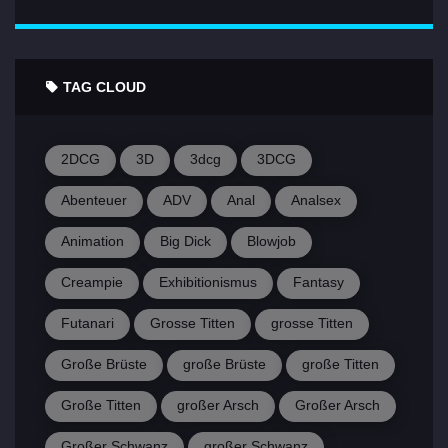
TAG CLOUD
2DCG
3D
3dcg
3DCG
Abenteuer
ADV
Anal
Analsex
Animation
Big Dick
Blowjob
Creampie
Exhibitionismus
Fantasy
Futanari
Grosse Titten
grosse Titten
Große Brüste
große Brüste
große Titten
Große Titten
großer Arsch
Großer Arsch
Großer Schwanz
großer Schwanz