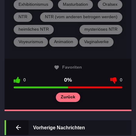
Exhibitionismus
Masturbation
Oralsex
NTR
NTR (vom anderen betrogen werden)
heimliches NTR
mysteriöses NTR
Voyeurismus
Animation
Vaginalverke
Wichtigsten
Favoriten
Abschnitte
der Spiele
0%
0
0
Kontakte
Zurück
Vorherige Nachrichten