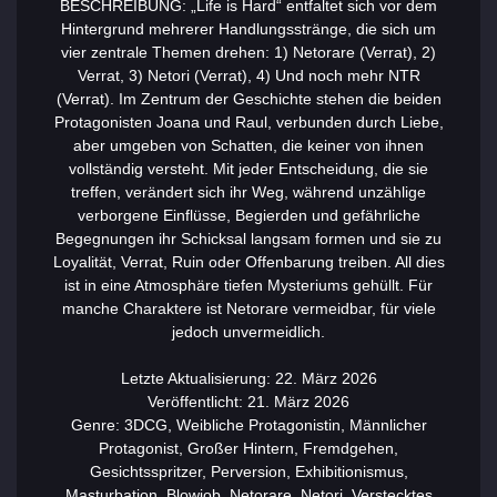
BESCHREIBUNG: „Life is Hard“ entfaltet sich vor dem
Hintergrund mehrerer Handlungsstränge, die sich um
vier zentrale Themen drehen: 1) Netorare (Verrat), 2)
Verrat, 3) Netori (Verrat), 4) Und noch mehr NTR
(Verrat). Im Zentrum der Geschichte stehen die beiden
Protagonisten Joana und Raul, verbunden durch Liebe,
aber umgeben von Schatten, die keiner von ihnen
vollständig versteht. Mit jeder Entscheidung, die sie
treffen, verändert sich ihr Weg, während unzählige
verborgene Einflüsse, Begierden und gefährliche
Begegnungen ihr Schicksal langsam formen und sie zu
Loyalität, Verrat, Ruin oder Offenbarung treiben. All dies
ist in eine Atmosphäre tiefen Mysteriums gehüllt. Für
manche Charaktere ist Netorare vermeidbar, für viele
jedoch unvermeidlich.
Letzte Aktualisierung: 22. März 2026
Veröffentlicht: 21. März 2026
Genre: 3DCG, Weibliche Protagonistin, Männlicher
Protagonist, Großer Hintern, Fremdgehen,
Gesichtsspritzer, Perversion, Exhibitionismus,
Masturbation, Blowjob, Netorare, Netori, Verstecktes