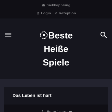
rückkopplung
Login
Rezeption
Beste
Heiße
Spiele
Das Leben ist hart
Autor :
grezaxv