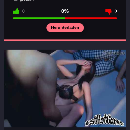
0%
0
0
Herunterladen