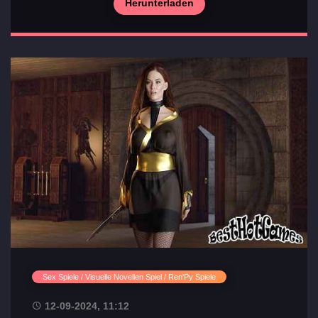
Herunterladen
Sex Spiele / Visuelle Novellen Spiel / Ren'Py Spiele
12-09-2024, 11:12