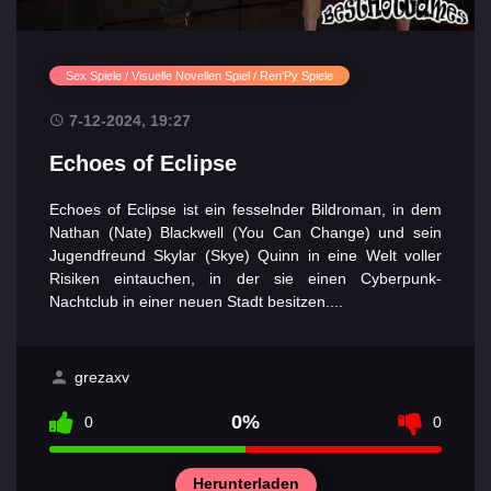
Sex Spiele / Visuelle Novellen Spiel / Ren'Py Spiele
7-12-2024, 19:27
Echoes of Eclipse
Echoes of Eclipse ist ein fesselnder Bildroman, in dem
Nathan (Nate) Blackwell (You Can Change) und sein
Jugendfreund Skylar (Skye) Quinn in eine Welt voller
Risiken eintauchen, in der sie einen Cyberpunk-
Nachtclub in einer neuen Stadt besitzen....
grezaxv
0%
0
0
Herunterladen