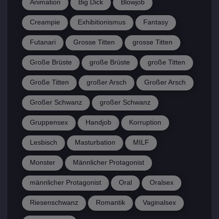
Animation
Big Dick
Blowjob
Creampie
Exhibitionismus
Fantasy
Futanari
Grosse Titten
grosse Titten
Große Brüste
große Brüste
große Titten
Große Titten
großer Arsch
Großer Arsch
Großer Schwanz
großer Schwanz
Gruppensex
Handjob
Korruption
Lesbisch
Masturbation
MILF
Monster
Männlicher Protagonist
männlicher Protagonist
Oral
Oralsex
Riesenschwanz
Romantik
Vaginalsex