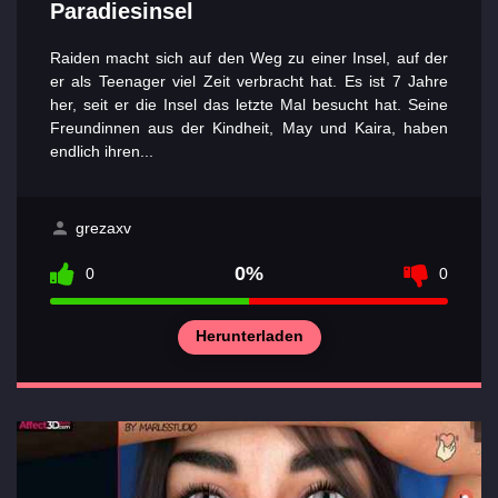
Paradiesinsel
Raiden macht sich auf den Weg zu einer Insel, auf der
er als Teenager viel Zeit verbracht hat. Es ist 7 Jahre
her, seit er die Insel das letzte Mal besucht hat. Seine
Freundinnen aus der Kindheit, May und Kaira, haben
endlich ihren...
grezaxv
0%
0
0
Herunterladen