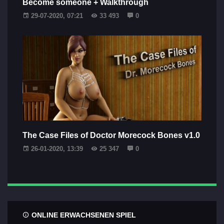
Become someone + Walkthrough
29-07-2020, 07:21
33 493
0
The Case Files of Doctor Morecock Bones v1.0
26-01-2020, 13:39
25 347
0
ONLINE ERWACHSENEN SPIEL