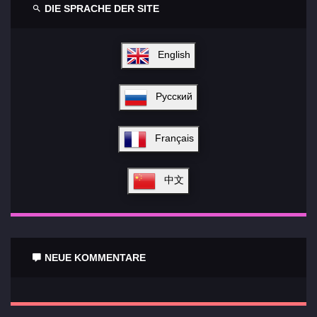
DIE SPRACHE DER SITE
English
Русский
Français
中文
NEUE KOMMENTARE