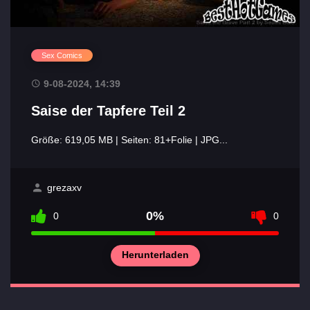
Sex Comics
9-08-2024, 14:39
Saise der Tapfere Teil 2
Größe: 619,05 MB | Seiten: 81+Folie | JPG...
grezaxv
0%
0
0
Herunterladen