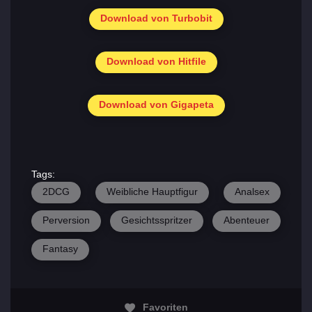
Download von Turbobit
Download von Hitfile
Download von Gigapeta
Tags:
2DCG
Weibliche Hauptfigur
Analsex
Perversion
Gesichtsspritzer
Abenteuer
Fantasy
Favoriten