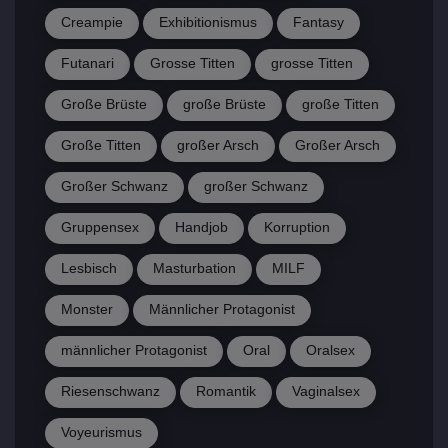
Creampie
Exhibitionismus
Fantasy
Futanari
Grosse Titten
grosse Titten
Große Brüste
große Brüste
große Titten
Große Titten
großer Arsch
Großer Arsch
Großer Schwanz
großer Schwanz
Gruppensex
Handjob
Korruption
Lesbisch
Masturbation
MILF
Monster
Männlicher Protagonist
männlicher Protagonist
Oral
Oralsex
Riesenschwanz
Romantik
Vaginalsex
Voyeurismus