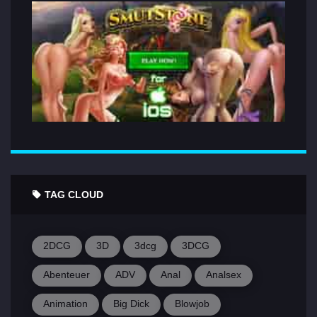
TAG CLOUD
2DCG
3D
3dcg
3DCG
Abenteuer
ADV
Anal
Analsex
Animation
Big Dick
Blowjob