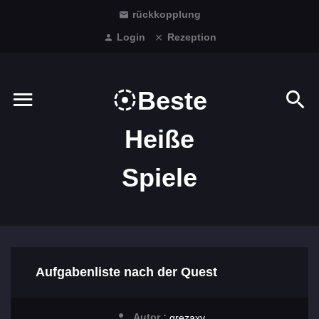
rückkopplung
Login
Rezeption
Beste
Heiße
Spiele
Aufgabenliste nach der Quest
Autor :
grezaxv