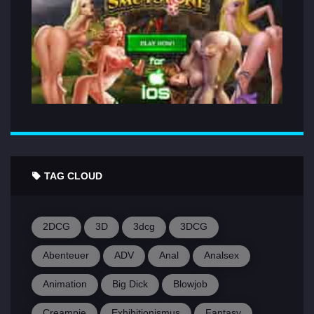
TAG CLOUD
2DCG
3D
3dcg
3DCG
Abenteuer
ADV
Anal
Analsex
Animation
Big Dick
Blowjob
Creampie
Exhibitionismus
Fantasy