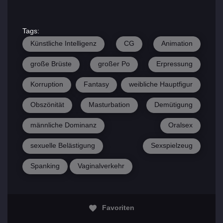
Tags:
Künstliche Intelligenz
CG
Animation
große Brüste
großer Po
Erpressung
Korruption
Fantasy
weibliche Hauptfigur
Obszönität
Masturbation
Demütigung
männliche Dominanz
Oralsex
sexuelle Belästigung
Sexspielzeug
Spanking
Vaginalverkehr
Favoriten