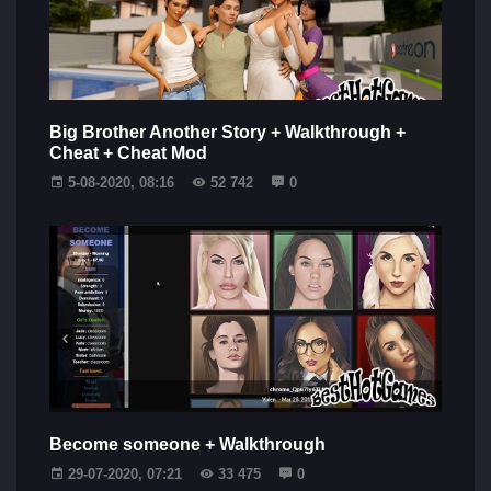
Big Brother Another Story + Walkthrough +
Cheat + Cheat Mod
5-08-2020, 08:16
52 742
0
Become someone + Walkthrough
29-07-2020, 07:21
33 475
0