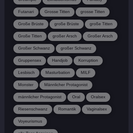
Futanari
Grosse Titten
grosse Titten
Große Brüste
große Brüste
große Titten
Große Titten
großer Arsch
Großer Arsch
Großer Schwanz
großer Schwanz
Gruppensex
Handjob
Korruption
Lesbisch
Masturbation
MILF
Monster
Männlicher Protagonist
männlicher Protagonist
Oral
Oralsex
Riesenschwanz
Romantik
Vaginalsex
Voyeurismus