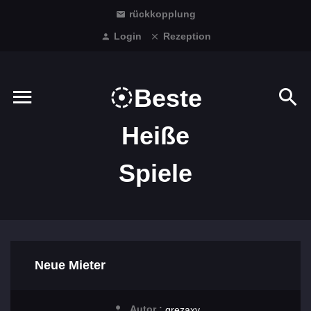
rückkopplung
Login
Rezeption
Beste
Heiße
Spiele
Neue Mieter
Autor :
grezaxv