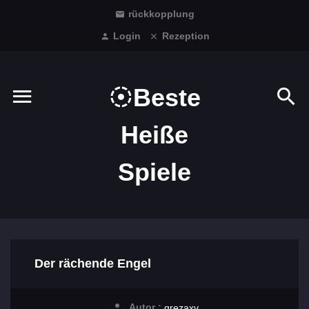
rückkopplung
Login
Rezeption
Beste
Heiße
Spiele
Der rächende Engel
Autor :
grezaxv