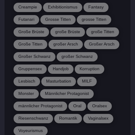
Creampie
Exhibitionismus
Fantasy
Futanari
Grosse Titten
grosse Titten
Große Brüste
große Brüste
große Titten
Große Titten
großer Arsch
Großer Arsch
Großer Schwanz
großer Schwanz
Gruppensex
Handjob
Korruption
Lesbisch
Masturbation
MILF
Monster
Männlicher Protagonist
männlicher Protagonist
Oral
Oralsex
Riesenschwanz
Romantik
Vaginalsex
Voyeurismus