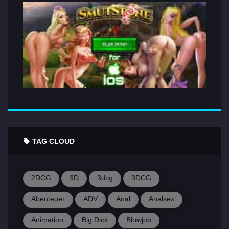
TAG CLOUD
2DCG
3D
3dcg
3DCG
Abenteuer
ADV
Anal
Analsex
Animation
Big Dick
Blowjob