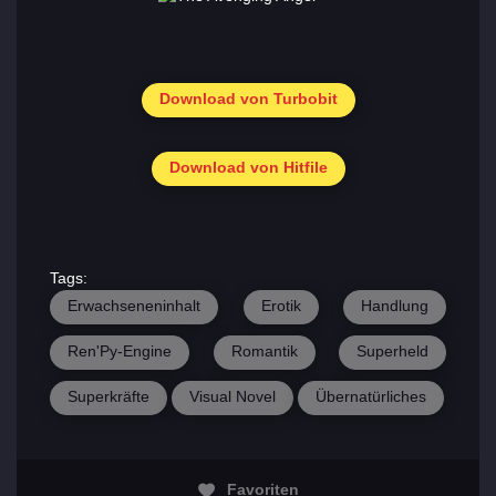
Download von Turbobit
Download von Hitfile
Tags:
Erwachseneninhalt
Erotik
Handlung
Ren'Py-Engine
Romantik
Superheld
Superkräfte
Visual Novel
Übernatürliches
Favoriten