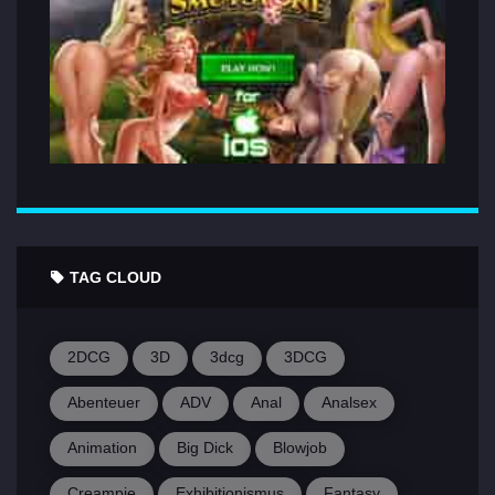
TAG CLOUD
2DCG
3D
3dcg
3DCG
Abenteuer
ADV
Anal
Analsex
Animation
Big Dick
Blowjob
Creampie
Exhibitionismus
Fantasy