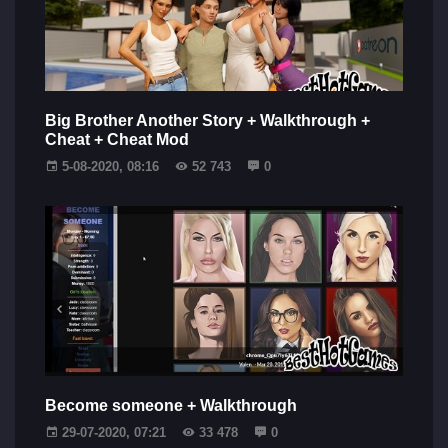
Big Brother Another Story + Walkthrough +
Cheat + Cheat Mod
5-08-2020, 08:16
52 743
0
Become someone + Walkthrough
29-07-2020, 07:21
33 478
0