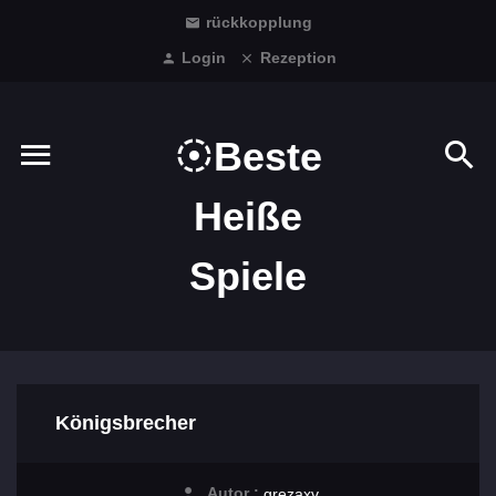
rückkopplung
Login
Rezeption
Beste
Heiße
Spiele
Königsbrecher
Autor :
grezaxv