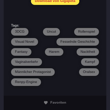
Download von Gigapeta
Tags:
3DCG
Uncut
Rollenspiel
Visual Novel
Fesselnde Geschichte
Fantasy
Harem
Nacktheit
Vaginalverkehr
Kampf
Männlicher Protagonist
Oralsex
Renpy-Engine
Favoriten