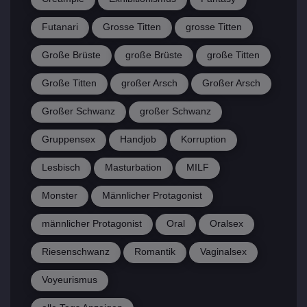
Futanari
Grosse Titten
grosse Titten
Große Brüste
große Brüste
große Titten
Große Titten
großer Arsch
Großer Arsch
Großer Schwanz
großer Schwanz
Gruppensex
Handjob
Korruption
Lesbisch
Masturbation
MILF
Monster
Männlicher Protagonist
männlicher Protagonist
Oral
Oralsex
Riesenschwanz
Romantik
Vaginalsex
Voyeurismus