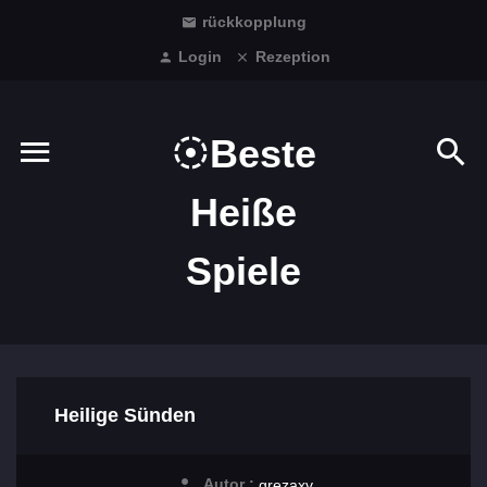
rückkopplung
Login
Rezeption
Beste
Heiße
Spiele
Heilige Sünden
Autor :
grezaxv