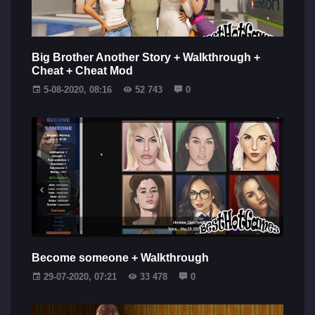
Big Brother Another Story + Walkthrough +
Cheat + Cheat Mod
5-08-2020, 08:16
52 743
0
Become someone + Walkthrough
29-07-2020, 07:21
33 478
0