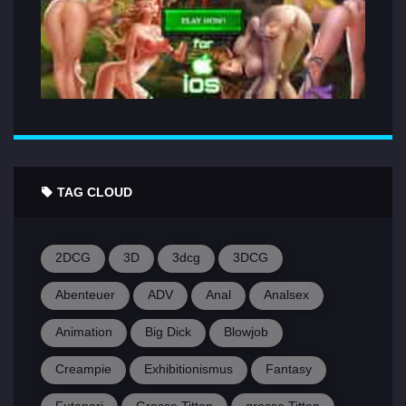
TAG CLOUD
2DCG
3D
3dcg
3DCG
Abenteuer
ADV
Anal
Analsex
Animation
Big Dick
Blowjob
Creampie
Exhibitionismus
Fantasy