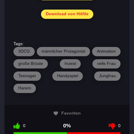
Download von Hitfile
Tags:
3DCG
männlicher Protagonist
Animation
große Brüste
Inzest
reife Frau
Teenager
Handyspiel
Jungfrau
Harem
Favoriten
0%
0
0