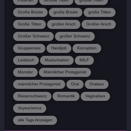
Futanari
Grosse Titten
grosse Titten
Große Brüste
große Brüste
große Titten
Große Titten
großer Arsch
Großer Arsch
Großer Schwanz
großer Schwanz
Gruppensex
Handjob
Korruption
Lesbisch
Masturbation
MILF
Monster
Männlicher Protagonist
männlicher Protagonist
Oral
Oralsex
Riesenschwanz
Romantik
Vaginalsex
Voyeurismus
alle Tags Anzeigen