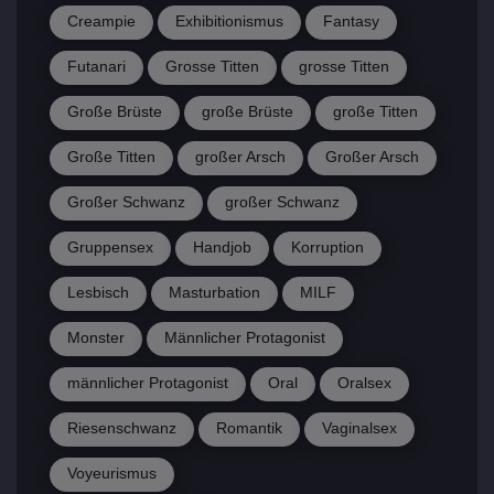
Creampie
Exhibitionismus
Fantasy
Futanari
Grosse Titten
grosse Titten
Große Brüste
große Brüste
große Titten
Große Titten
großer Arsch
Großer Arsch
Großer Schwanz
großer Schwanz
Gruppensex
Handjob
Korruption
Lesbisch
Masturbation
MILF
Monster
Männlicher Protagonist
männlicher Protagonist
Oral
Oralsex
Riesenschwanz
Romantik
Vaginalsex
Voyeurismus