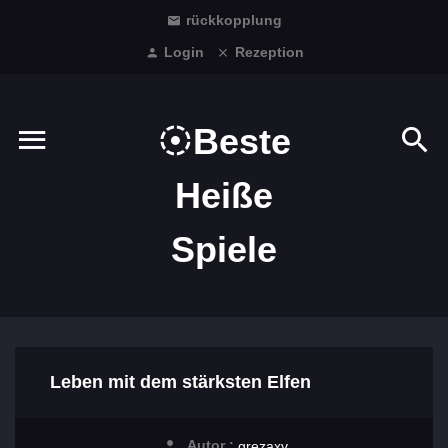
rückkopplung
Login
Rezeption
Beste
Heiße
Spiele
Leben mit dem stärksten Elfen
Autor :
grezaxv