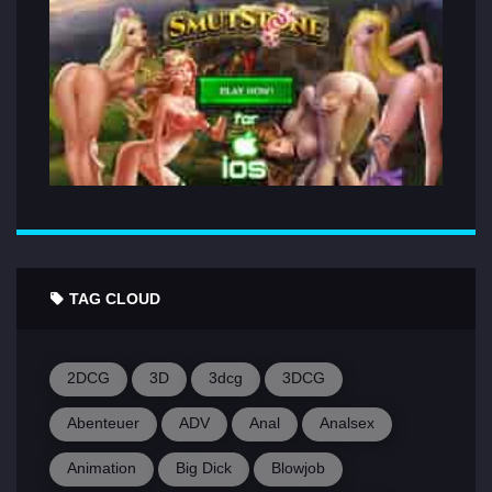
TAG CLOUD
2DCG
3D
3dcg
3DCG
Abenteuer
ADV
Anal
Analsex
Animation
Big Dick
Blowjob