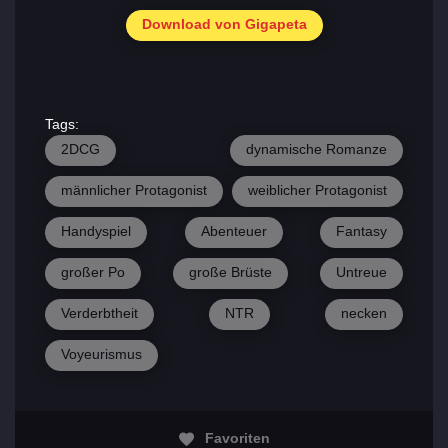
Download von Gigapeta
Tags:
2DCG
dynamische Romanze
männlicher Protagonist
weiblicher Protagonist
Handyspiel
Abenteuer
Fantasy
großer Po
große Brüste
Untreue
Verderbtheit
NTR
necken
Voyeurismus
Favoriten