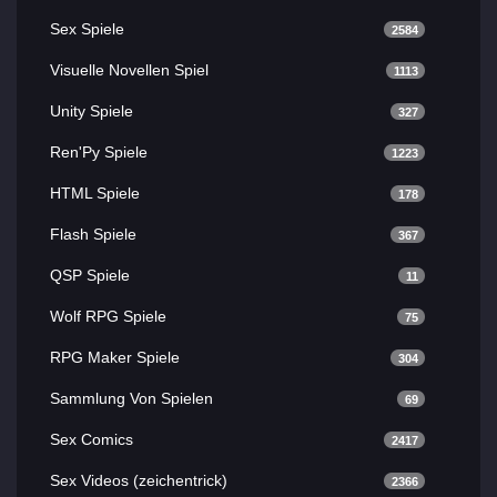
Sex Spiele
2584
Visuelle Novellen Spiel
1113
Unity Spiele
327
Ren'Py Spiele
1223
HTML Spiele
178
Flash Spiele
367
QSP Spiele
11
Wolf RPG Spiele
75
RPG Maker Spiele
304
Sammlung Von Spielen
69
Sex Comics
2417
Sex Videos (zeichentrick)
2366