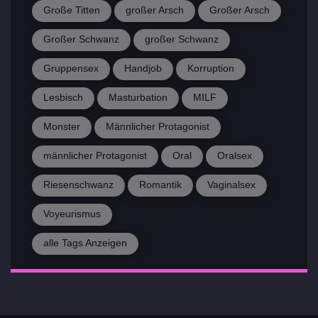
Große Titten
großer Arsch
Großer Arsch
Großer Schwanz
großer Schwanz
Gruppensex
Handjob
Korruption
Lesbisch
Masturbation
MILF
Monster
Männlicher Protagonist
männlicher Protagonist
Oral
Oralsex
Riesenschwanz
Romantik
Vaginalsex
Voyeurismus
alle Tags Anzeigen