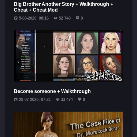
Big Brother Another Story + Walkthrough +
Cheat + Cheat Mod
5-08-2020, 08:16
52 740
0
Become someone + Walkthrough
29-07-2020, 07:21
33 474
0