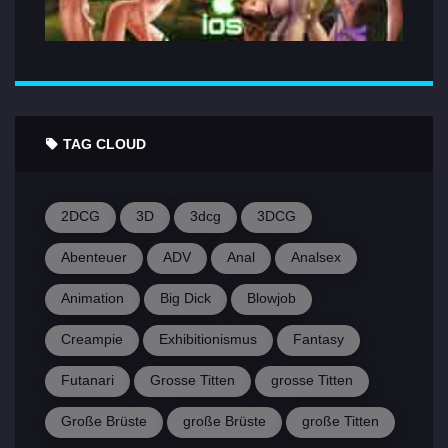
TAG CLOUD
2DCG
3D
3dcg
3DCG
Abenteuer
ADV
Anal
Analsex
Animation
Big Dick
Blowjob
Creampie
Exhibitionismus
Fantasy
Futanari
Grosse Titten
grosse Titten
Große Brüste
große Brüste
große Titten