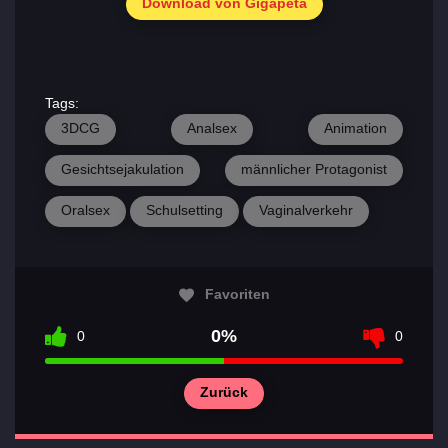
Download von Gigapeta
Tags:
3DCG
Analsex
Animation
Gesichtsejakulation
männlicher Protagonist
Oralsex
Schulsetting
Vaginalverkehr
Favoriten
0%
0
0
Zurück