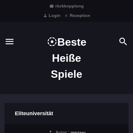
rückkopplung
Login
Rezeption
Beste
Heiße
Spiele
Eliteuniversität
Autor :
grezaxv