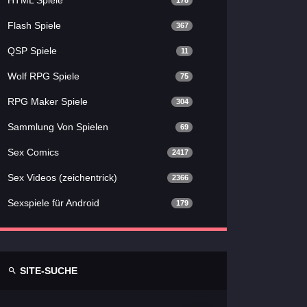
178
Flash Spiele
367
QSP Spiele
11
Wolf RPG Spiele
75
RPG Maker Spiele
304
Sammlung Von Spielen
69
Sex Comics
2417
Sex Videos (zeichentrick)
2366
Sexspiele für Android
179
SITE-SUCHE