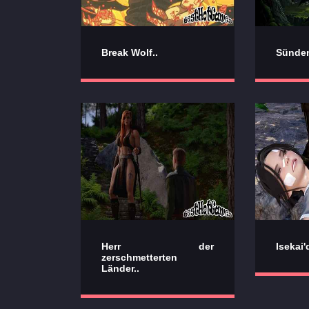
Break Wolf..
Sünden
Herr der
Isekai'd
zerschmetterten
Länder..