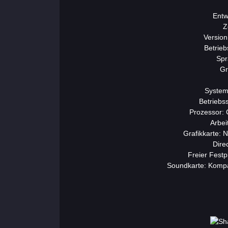
Entw
Z
Version
Betrie
Spr
Gr
System
Betriebs
Prozessor: 
Arbei
Grafikkarte:
Wichtigsten
Dire
Freier Festp
Abschnitte
Soundkarte: Kompa
der Spiele
Kontakte