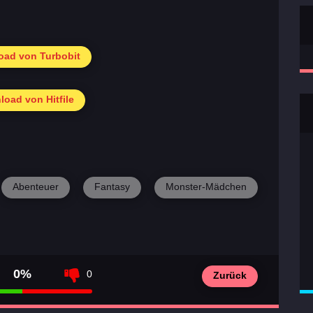
ad von Turbobit
oad von Hitfile
Abenteuer
Fantasy
Monster-Mädchen
0%
0
Zurück