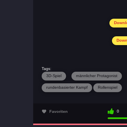
Downlo
Downl
Tags:
3D-Spiel
männlicher Protagonist
rundenbasierter Kampf
Rollenspiel
0
Favoriten