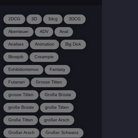
2DCG
3D
3dcg
3DCG
Abenteuer
ADV
Anal
Analsex
Animation
Big Dick
Blowjob
Creampie
Exhibitionismus
Fantasy
Futanari
Grosse Titten
grosse Titten
Große Brüste
große Brüste
große Titten
Große Titten
großer Arsch
Großer Arsch
Großer Schwanz