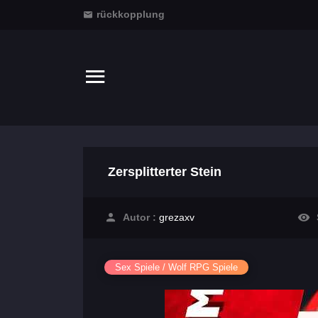
rückkopplung
Zersplitterter Stein
Autor :
grezaxv
Sex Spiele / Wolf RPG Spiele