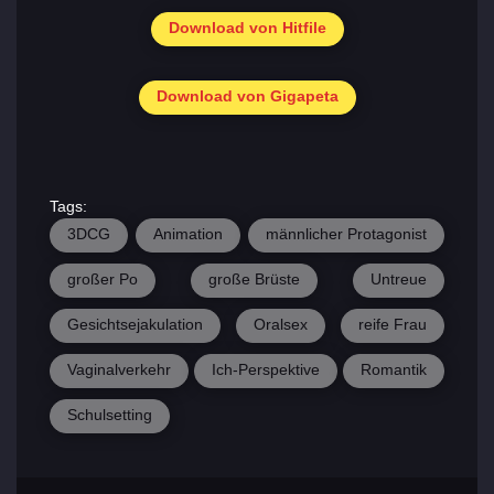
Download von Hitfile
Download von Gigapeta
Tags:
3DCG
Animation
männlicher Protagonist
großer Po
große Brüste
Untreue
Gesichtsejakulation
Oralsex
reife Frau
Vaginalverkehr
Ich-Perspektive
Romantik
Schulsetting