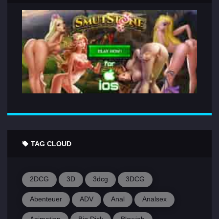
TAG CLOUD
2DCG
3D
3dcg
3DCG
Abenteuer
ADV
Anal
Analsex