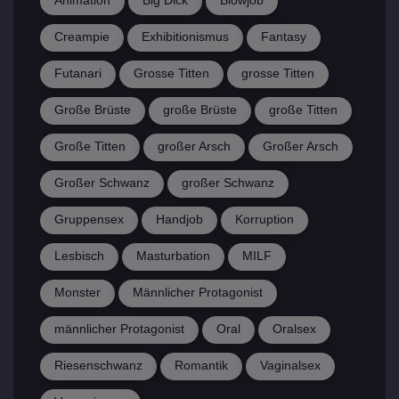
Animation
Big Dick
Blowjob
Creampie
Exhibitionismus
Fantasy
Futanari
Grosse Titten
grosse Titten
Große Brüste
große Brüste
große Titten
Große Titten
großer Arsch
Großer Arsch
Großer Schwanz
großer Schwanz
Gruppensex
Handjob
Korruption
Lesbisch
Masturbation
MILF
Monster
Männlicher Protagonist
männlicher Protagonist
Oral
Oralsex
Riesenschwanz
Romantik
Vaginalsex