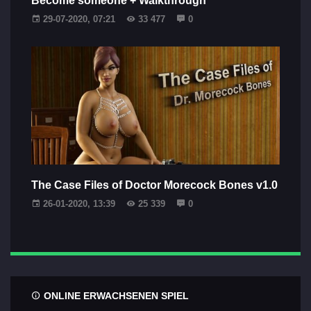
Become someone + Walkthrough
29-07-2020, 07:21
33 477
0
The Case Files of Doctor Morecock Bones v1.0
26-01-2020, 13:39
25 339
0
ONLINE ERWACHSENEN SPIEL