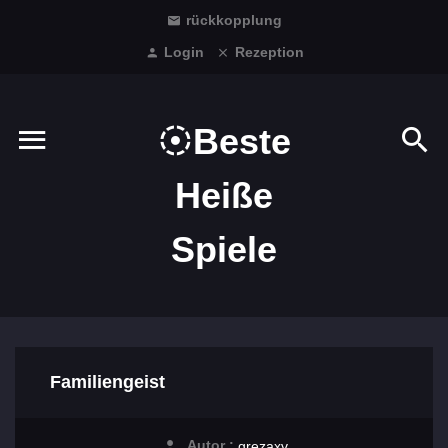
rückkopplung
Login
Rezeption
Beste
Heiße
Spiele
Familiengeist
Autor :
grezaxv