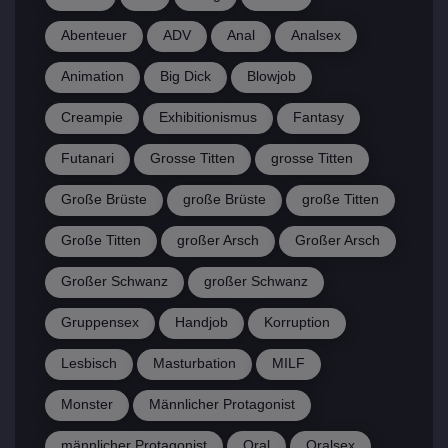
Abenteuer
ADV
Anal
Analsex
Animation
Big Dick
Blowjob
Creampie
Exhibitionismus
Fantasy
Futanari
Grosse Titten
grosse Titten
Große Brüste
große Brüste
große Titten
Große Titten
großer Arsch
Großer Arsch
Großer Schwanz
großer Schwanz
Gruppensex
Handjob
Korruption
Lesbisch
Masturbation
MILF
Monster
Männlicher Protagonist
männlicher Protagonist
Oral
Oralsex