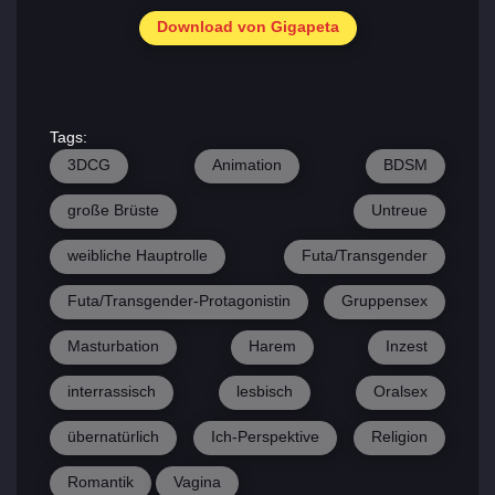
Download von Gigapeta
Tags:
3DCG
Animation
BDSM
große Brüste
Untreue
weibliche Hauptrolle
Futa/Transgender
Futa/Transgender-Protagonistin
Gruppensex
Masturbation
Harem
Inzest
interrassisch
lesbisch
Oralsex
übernatürlich
Ich-Perspektive
Religion
Romantik
Vagina