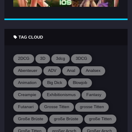
TAG CLOUD
2DCG
3D
3dcg
3DCG
Abenteuer
ADV
Anal
Analsex
Animation
Big Dick
Blowjob
Creampie
Exhibitionismus
Fantasy
Futanari
Grosse Titten
grosse Titten
Große Brüste
große Brüste
große Titten
Große Titten
großer Arsch
Großer Arsch