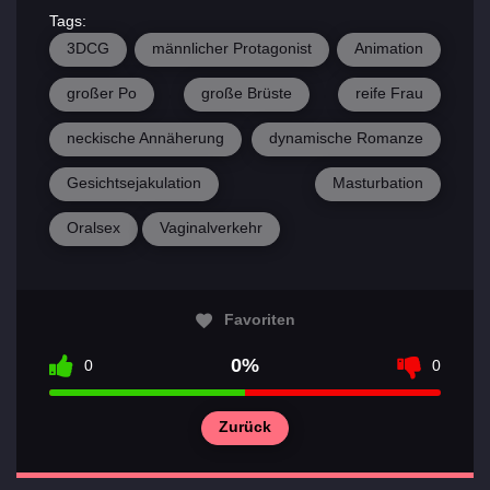
Tags:
3DCG
männlicher Protagonist
Animation
großer Po
große Brüste
reife Frau
neckische Annäherung
dynamische Romanze
Gesichtsejakulation
Masturbation
Oralsex
Vaginalverkehr
Favoriten
0%
0
0
Zurück