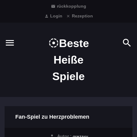
rückkopplung
Login
Rezeption
Beste
Heiße
Spiele
Fan-Spiel zu Herzproblemen
Autor :
grezaxv