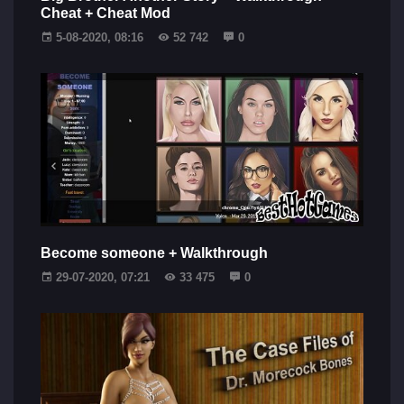
Cheat + Cheat Mod
5-08-2020, 08:16
52 742
0
Become someone + Walkthrough
29-07-2020, 07:21
33 475
0