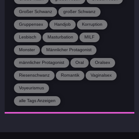
Großer Schwanz
großer Schwanz
Gruppensex
Handjob
Korruption
Lesbisch
Masturbation
MILF
Monster
Männlicher Protagonist
männlicher Protagonist
Oral
Oralsex
Riesenschwanz
Romantik
Vaginalsex
Voyeurismus
alle Tags Anzeigen