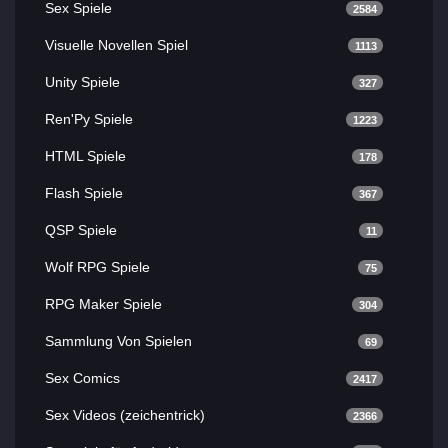
Sex Spiele
2584
Visuelle Novellen Spiel
1113
Unity Spiele
327
Ren'Py Spiele
1223
HTML Spiele
178
Flash Spiele
367
QSP Spiele
11
Wolf RPG Spiele
75
RPG Maker Spiele
304
Sammlung Von Spielen
69
Sex Comics
2417
Sex Videos (zeichentrick)
2366