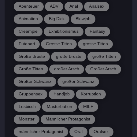
Abenteuer
ADV
Anal
Analsex
Animation
Big Dick
Blowjob
Creampie
Exhibitionismus
Fantasy
Futanari
Grosse Titten
grosse Titten
Große Brüste
große Brüste
große Titten
Große Titten
großer Arsch
Großer Arsch
Großer Schwanz
großer Schwanz
Gruppensex
Handjob
Korruption
Lesbisch
Masturbation
MILF
Monster
Männlicher Protagonist
männlicher Protagonist
Oral
Oralsex