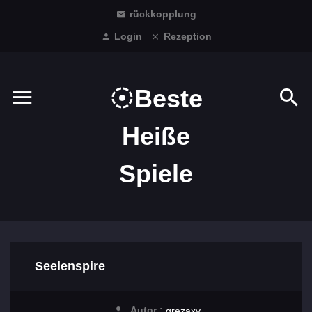
rückkopplung
Login
Rezeption
Beste
Heiße
Spiele
Seelenspire
Autor :
grezaxv