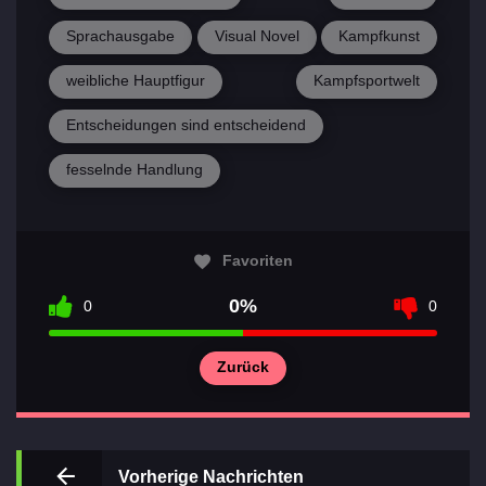
Sprachausgabe
Visual Novel
Kampfkunst
weibliche Hauptfigur
Kampfsportwelt
Entscheidungen sind entscheidend
fesselnde Handlung
Wichtigsten
Abschnitte
Favoriten
der Spiele
0%
0
0
Kontakte
Zurück
Vorherige Nachrichten