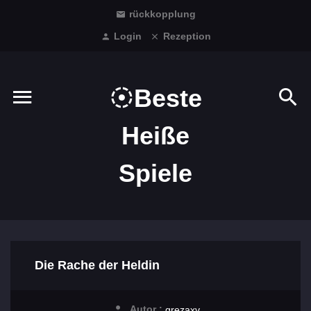
rückkopplung
Login
Rezeption
Beste
Heiße
Spiele
Die Rache der Heldin
Autor :
grezaxv