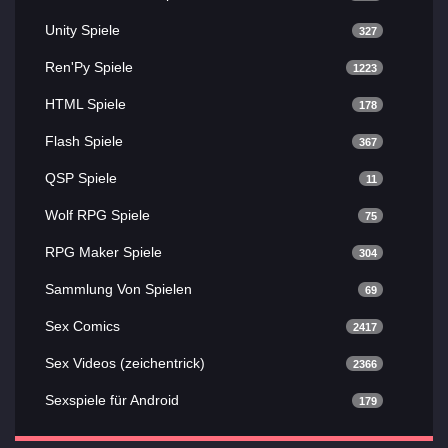
Unity Spiele
327
Ren'Py Spiele
1223
HTML Spiele
178
Flash Spiele
367
QSP Spiele
11
Wolf RPG Spiele
75
RPG Maker Spiele
304
Sammlung Von Spielen
69
Sex Comics
2417
Sex Videos (zeichentrick)
2366
Sexspiele für Android
179