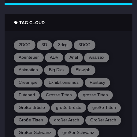
TAG CLOUD
2DCG
3D
3dcg
3DCG
Abenteuer
ADV
Anal
Analsex
Animation
Big Dick
Blowjob
Creampie
Exhibitionismus
Fantasy
Futanari
Grosse Titten
grosse Titten
Große Brüste
große Brüste
große Titten
Große Titten
großer Arsch
Großer Arsch
Großer Schwanz
großer Schwanz