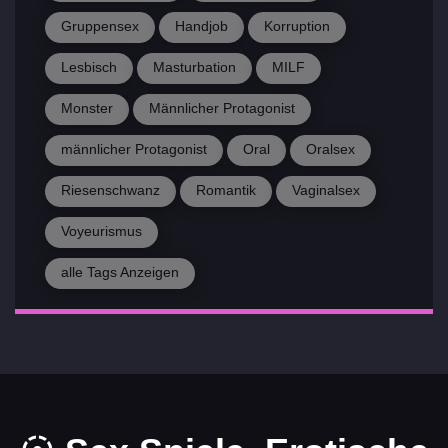
Gruppensex
Handjob
Korruption
Lesbisch
Masturbation
MILF
Monster
Männlicher Protagonist
männlicher Protagonist
Oral
Oralsex
Riesenschwanz
Romantik
Vaginalsex
Voyeurismus
alle Tags Anzeigen