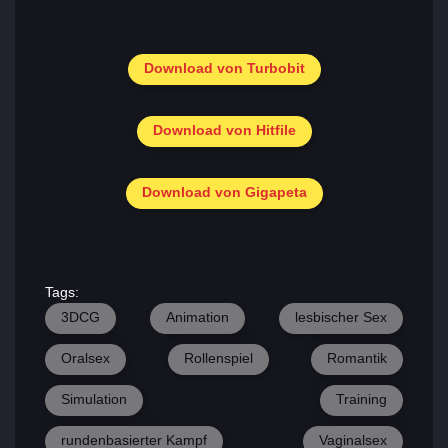
Download von Turbobit
Download von Hitfile
Download von Gigapeta
Tags:
3DCG
Animation
lesbischer Sex
Oralsex
Rollenspiel
Romantik
Simulation
Training
rundenbasierter Kampf
Vaginalsex