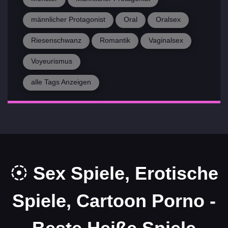
männlicher Protagonist
Oral
Oralsex
Riesenschwanz
Romantik
Vaginalsex
Voyeurismus
alle Tags Anzeigen
Sex Spiele, Erotische
Spiele, Cartoon Porno -