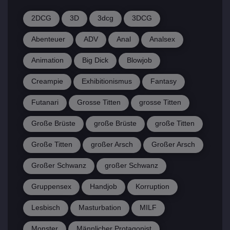
2DCG
3D
3dcg
3DCG
Abenteuer
ADV
Anal
Analsex
Animation
Big Dick
Blowjob
Creampie
Exhibitionismus
Fantasy
Futanari
Grosse Titten
grosse Titten
Große Brüste
große Brüste
große Titten
Große Titten
großer Arsch
Großer Arsch
Großer Schwanz
großer Schwanz
Gruppensex
Handjob
Korruption
Lesbisch
Masturbation
MILF
Monster
Männlicher Protagonist