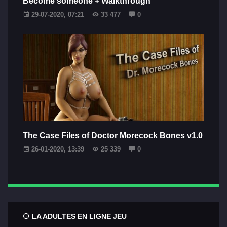
Become someone + Walkthrough
29-07-2020, 07:21
33 477
0
The Case Files of Doctor Morecock Bones v1.0
26-01-2020, 13:39
25 339
0
LA ADULTES EN LIGNE JEU