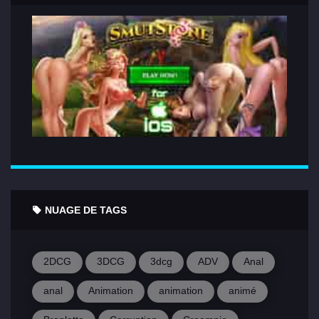
NUAGE DE TAGS
2DCG
3DCG
3dcg
ADV
Anal
anal
Animation
animation
animé