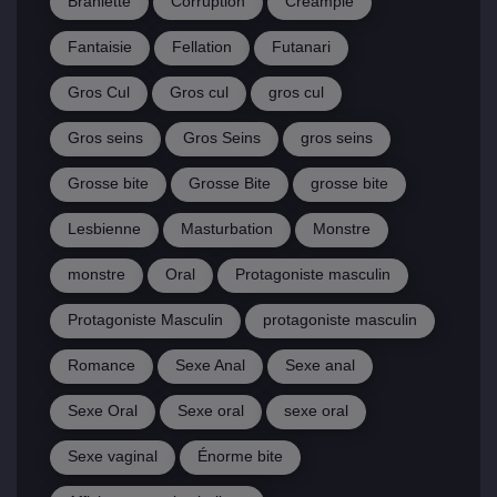
Branlette
Corruption
Creampie
Fantaisie
Fellation
Futanari
Gros Cul
Gros cul
gros cul
Gros seins
Gros Seins
gros seins
Grosse bite
Grosse Bite
grosse bite
Lesbienne
Masturbation
Monstre
monstre
Oral
Protagoniste masculin
Protagoniste Masculin
protagoniste masculin
Romance
Sexe Anal
Sexe anal
Sexe Oral
Sexe oral
sexe oral
Sexe vaginal
Énorme bite