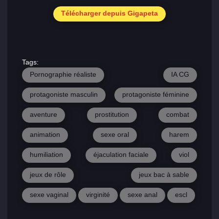
Télécharger depuis Gigapeta
Tags:
Pornographie réaliste
IA CG
protagoniste masculin
protagoniste féminine
Principal
aventure
prostitution
combat
animation
sexe oral
harem
Sections
de jeux
humiliation
éjaculation faciale
viol
jeux de rôle
jeux bac à sable
Relations
sexe vaginal
virginité
sexe anal
escl