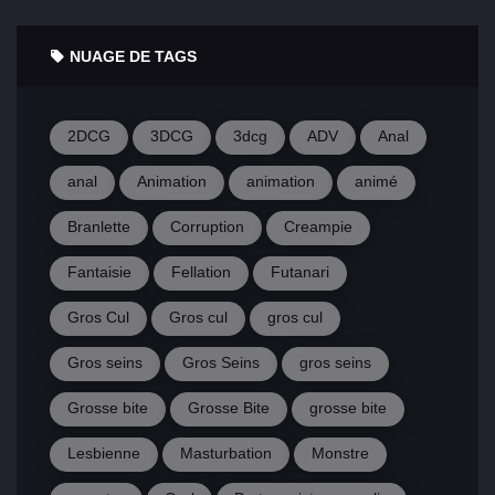
NUAGE DE TAGS
2DCG
3DCG
3dcg
ADV
Anal
anal
Animation
animation
animé
Branlette
Corruption
Creampie
Fantaisie
Fellation
Futanari
Gros Cul
Gros cul
gros cul
Gros seins
Gros Seins
gros seins
Grosse bite
Grosse Bite
grosse bite
Lesbienne
Masturbation
Monstre