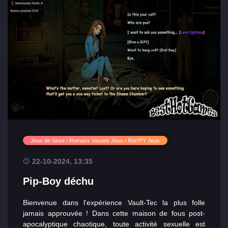
Jeux de Sexe / Romans Visuels Jeux / Ren'PY Jeux
22-10-2024, 13:35
Pip-Boy déchu
Principal
Bienvenue dans l'expérience Vault-Tec la plus folle
jamais approuvée ! Dans cette maison de fous post-
apocalyptique chaotique, toute activité sexuelle est
Sections