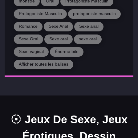
monstre
Oral
Protagoniste masculin
Protagoniste Masculin
protagoniste masculin
Romance
Sexe Anal
Sexe anal
Sexe Oral
Sexe oral
sexe oral
Sexe vaginal
Énorme bite
Afficher toutes les balises
Jeux De Sexe, Jeux
Érotiques, Dessin