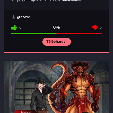
grezaxv
0%
0
0
Télécharger