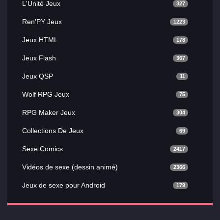
L'Unité Jeux
327
Ren'PY Jeux
1223
Jeux HTML
178
Jeux Flash
367
Jeux QSP
11
Wolf RPG Jeux
75
RPG Maker Jeux
304
Collections De Jeux
69
Sexe Comics
2417
Vidéos de sexe (dessin animé)
2366
Jeux de sexe pour Android
179