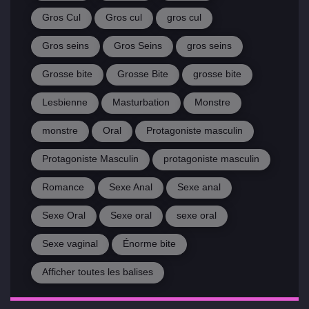
Gros Cul
Gros cul
gros cul
Gros seins
Gros Seins
gros seins
Grosse bite
Grosse Bite
grosse bite
Lesbienne
Masturbation
Monstre
monstre
Oral
Protagoniste masculin
Protagoniste Masculin
protagoniste masculin
Romance
Sexe Anal
Sexe anal
Sexe Oral
Sexe oral
sexe oral
Sexe vaginal
Énorme bite
Afficher toutes les balises