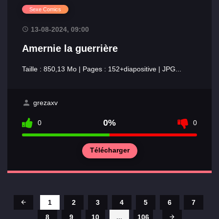
Sexe Comics
13-08-2024, 09:00
Amernie la guerrière
Taille : 850,13 Mo | Pages : 152+diapositive | JPG...
grezaxv
0%
0
0
Télécharger
1
2
3
4
5
6
7
8
9
10
...
106