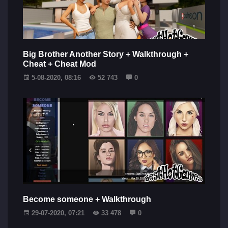
Big Brother Another Story + Walkthrough +
Cheat + Cheat Mod
5-08-2020, 08:16
52 743
0
Become someone + Walkthrough
29-07-2020, 07:21
33 478
0