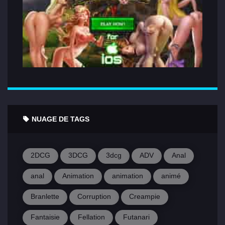
NUAGE DE TAGS
2DCG
3DCG
3dcg
ADV
Anal
anal
Animation
animation
animé
Branlette
Corruption
Creampie
Fantaisie
Fellation
Futanari