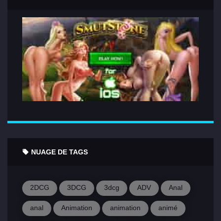
NUAGE DE TAGS
2DCG
3DCG
3dcg
ADV
Anal
anal
Animation
animation
animé