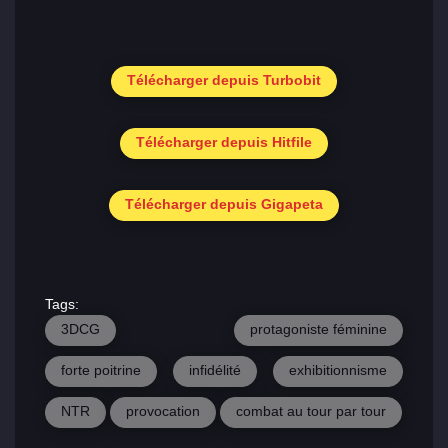
Télécharger depuis Turbobit
Télécharger depuis Hitfile
Télécharger depuis Gigapeta
Tags:
3DCG
protagoniste féminine
forte poitrine
infidélité
exhibitionnisme
NTR
provocation
combat au tour par tour