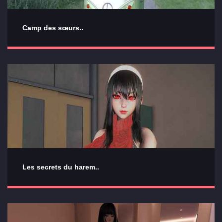
Camp des sœurs..
Les secrets du harem..