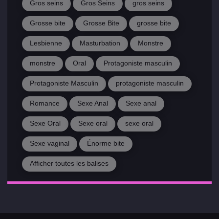
Gros seins
Gros Seins
gros seins
Grosse bite
Grosse Bite
grosse bite
Lesbienne
Masturbation
Monstre
monstre
Oral
Protagoniste masculin
Protagoniste Masculin
protagoniste masculin
Romance
Sexe Anal
Sexe anal
Sexe Oral
Sexe oral
sexe oral
Sexe vaginal
Énorme bite
Afficher toutes les balises