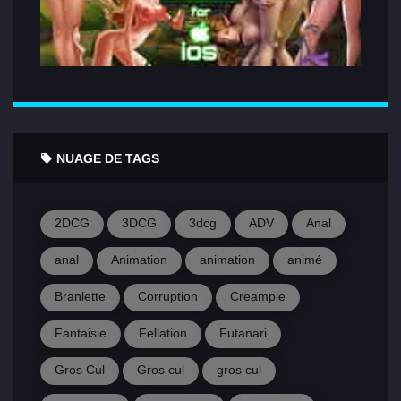
NUAGE DE TAGS
2DCG
3DCG
3dcg
ADV
Anal
anal
Animation
animation
animé
Branlette
Corruption
Creampie
Fantaisie
Fellation
Futanari
Gros Cul
Gros cul
gros cul