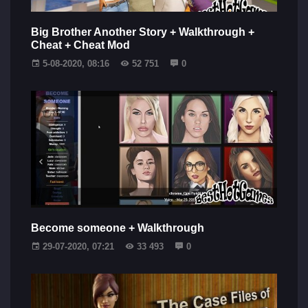
Big Brother Another Story + Walkthrough +
Cheat + Cheat Mod
5-08-2020, 08:16
52 751
0
Become someone + Walkthrough
29-07-2020, 07:21
33 493
0