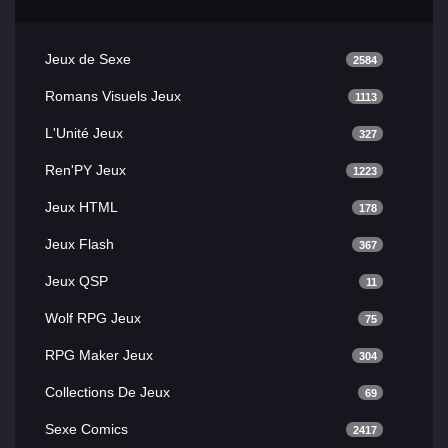
Jeux de Sexe
2584
Romans Visuels Jeux
1113
L'Unité Jeux
327
Ren'PY Jeux
1223
Jeux HTML
178
Jeux Flash
367
Jeux QSP
11
Wolf RPG Jeux
75
RPG Maker Jeux
304
Collections De Jeux
69
Sexe Comics
2417