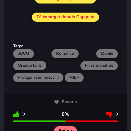
Télécharger depuis Gigapeta
Tags:
3DCG
Romance
Mobile
Grande taille
Filles monstres
Protagoniste masculin
MILF
Favoris
0%
0
0
Retour