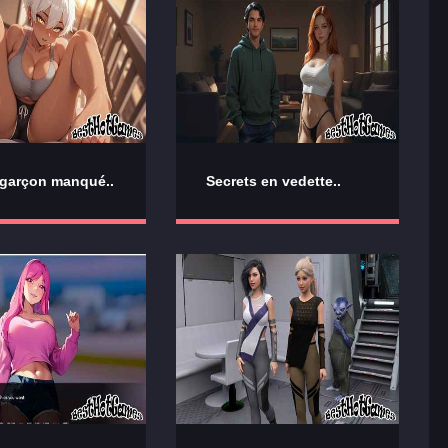
garçon manqué..
Secrets en vedette..