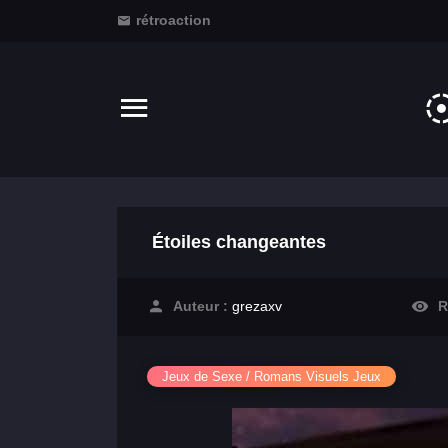
rétroaction
Étoiles changeantes
Auteur :
grezaxv
R
Jeux de Sexe / Romans Visuels Jeux