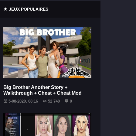
JEUX POPULAIRES
Big Brother Another Story +
Walkthrough + Cheat + Cheat Mod
5-08-2020, 08:16
52 740
0