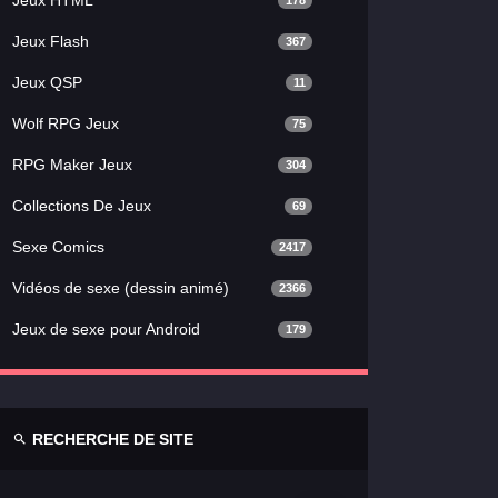
178
Jeux Flash
367
Jeux QSP
11
Wolf RPG Jeux
75
RPG Maker Jeux
304
Collections De Jeux
69
Sexe Comics
2417
Vidéos de sexe (dessin animé)
2366
Jeux de sexe pour Android
179
RECHERCHE DE SITE