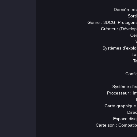
Dernière mi
Sort
Genre : 3DCG, Protagoni
Créateur (Dévelop
Cen
Systèmes d’exploi
La
Ta
Config
Principal
Système d’ex
Processeur : I
Sections
Carte graphique
de jeux
Direc
Espace disq
Carte son : Compatibl
Relations