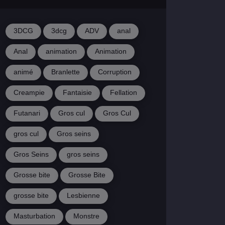
3DCG
3dcg
ADV
anal
Anal
animation
Animation
animé
Branlette
Corruption
Creampie
Fantaisie
Fellation
Futanari
Gros cul
Gros Cul
gros cul
Gros seins
Gros Seins
gros seins
Grosse bite
Grosse Bite
grosse bite
Lesbienne
Masturbation
Monstre