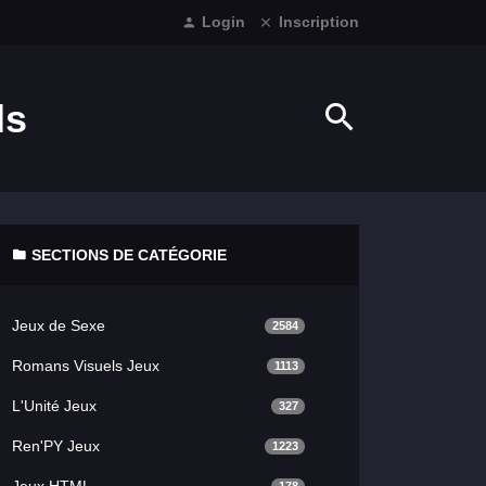
Login
Inscription
ds
SECTIONS DE CATÉGORIE
Jeux de Sexe
2584
Romans Visuels Jeux
1113
L'Unité Jeux
327
Ren'PY Jeux
1223
Jeux HTML