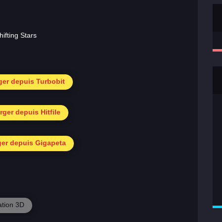
ger depuis Turbobit
rger depuis Hitfile
ger depuis Gigapeta
tion 3D