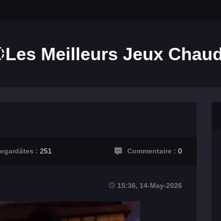
Les Meilleurs Jeux Chau
egardâtes :
251
Commentaire :
0
15:36, 14-May-2026