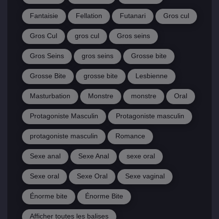
Fantaisie
Fellation
Futanari
Gros cul
Gros Cul
gros cul
Gros seins
Gros Seins
gros seins
Grosse bite
Grosse Bite
grosse bite
Lesbienne
Masturbation
Monstre
monstre
Oral
Protagoniste Masculin
Protagoniste masculin
protagoniste masculin
Romance
Sexe anal
Sexe Anal
sexe oral
Sexe oral
Sexe Oral
Sexe vaginal
Énorme bite
Énorme Bite
Afficher toutes les balises