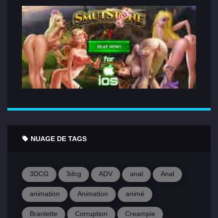
NUAGE DE TAGS
3DCG
3dcg
ADV
anal
Anal
animation
Animation
animé
Branlette
Corruption
Creampie