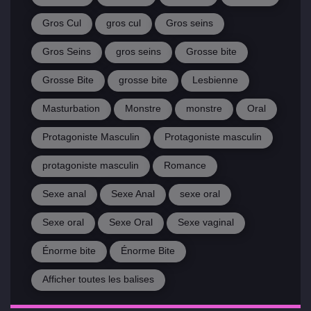
Gros Cul
gros cul
Gros seins
Gros Seins
gros seins
Grosse bite
Grosse Bite
grosse bite
Lesbienne
Masturbation
Monstre
monstre
Oral
Protagoniste Masculin
Protagoniste masculin
protagoniste masculin
Romance
Sexe anal
Sexe Anal
sexe oral
Sexe oral
Sexe Oral
Sexe vaginal
Énorme bite
Énorme Bite
Afficher toutes les balises