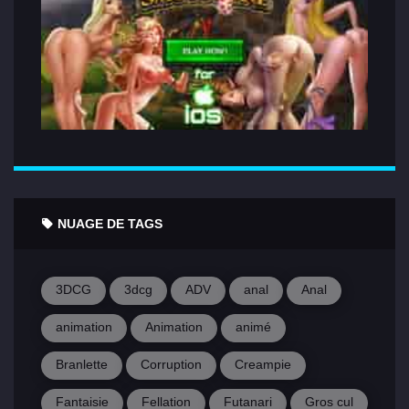
NUAGE DE TAGS
3DCG
3dcg
ADV
anal
Anal
animation
Animation
animé
Branlette
Corruption
Creampie
Fantaisie
Fellation
Futanari
Gros cul