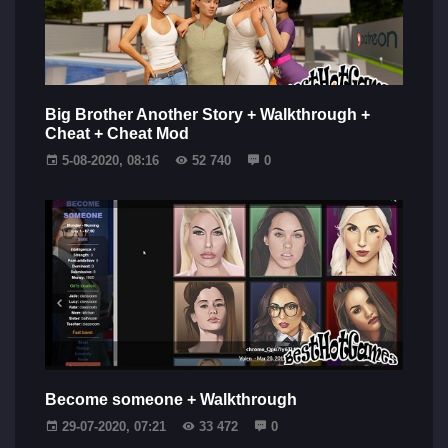
Big Brother Another Story + Walkthrough +
Cheat + Cheat Mod
5-08-2020, 08:16
52 740
0
Become someone + Walkthrough
29-07-2020, 07:21
33 472
0