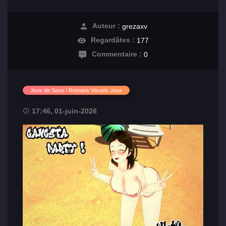
Auteur :
grezaxv
Regardâtes :
177
Commentaire :
0
Jeux de Sexe / Romans Visuels Jeux
17:46, 01-juin-2026