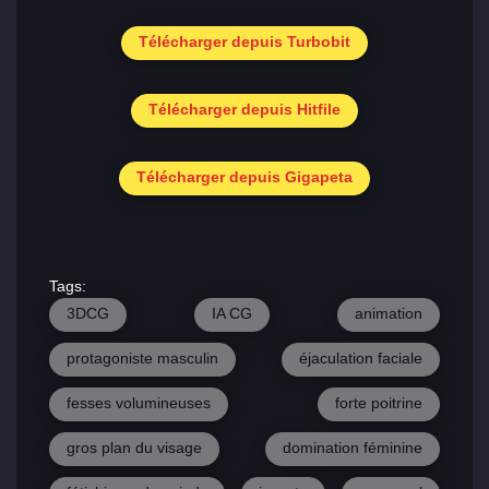
Télécharger depuis Turbobit
Télécharger depuis Hitfile
Télécharger depuis Gigapeta
Tags:
3DCG
IA CG
animation
protagoniste masculin
éjaculation faciale
fesses volumineuses
forte poitrine
gros plan du visage
domination féminine