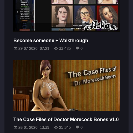
Become someone + Walkthrough
29-07-2020, 07:21
33 485
0
The Case Files of Doctor Morecock Bones v1.0
26-01-2020, 13:39
25 345
0