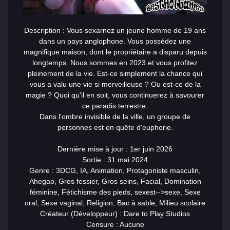
Description : Vous
sex
arnez un jeune homme de 19 ans
dans un pays anglophone. Vous possédez une
magnifique maison, dont le propriétaire a disparu depuis
longtemps. Nous sommes en 2023 et vous profitez
pleinement de la vie. Est-ce simplement la chance qui
vous a valu une vie si merveilleuse ? Ou est-ce de la
magie ? Quoi qu'il en soit, vous continuerez à savourer
ce paradis terrestre.
Dans l'ombre invisible de la ville, un groupe de
personnes est en quête d'euphorie.
Dernière mise à jour : 1er juin 2026
Sortie : 31 mai 2024
Genre : 3DCG, IA, Animation, Protagoniste masculin,
Ahegao, Gros fessier, Gros seins, Facial, Domination
féminine, Fétichisme des pieds,
sex
est-->sex
e, Sexe
oral, Sexe vaginal, Religion, Bac à sable, Milieu scolaire
Créateur (Développeur) : Dare to Play Studios
Censure : Aucune