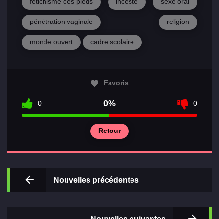
fétichisme des pieds
inceste
sexe oral
pénétration vaginale
religion
monde ouvert
cadre scolaire
Principal
Favoris
Sections
0%
0
0
de jeux
Retour
Relations
Nouvelles précédentes
Nouvelles suivantes