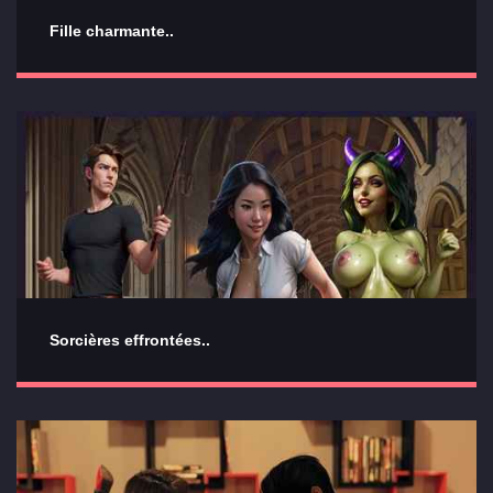
Fille charmante..
Sorcières effrontées..