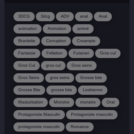
3DCG
3dcg
ADV
anal
Anal
animation
Animation
animé
Branlette
Corruption
Creampie
Fantaisie
Fellation
Futanari
Gros cul
Gros Cul
gros cul
Gros seins
Gros Seins
gros seins
Grosse bite
Grosse Bite
grosse bite
Lesbienne
Masturbation
Monstre
monstre
Oral
Protagoniste Masculin
Protagoniste masculin
protagoniste masculin
Romance