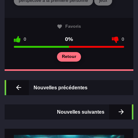
perspective à la première personne
jeux
Favoris
0%
0
0
Principal
Sections
Retour
de jeux
Relations
Nouvelles précédentes
Nouvelles suivantes