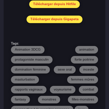
Télécharger depuis Hitfile
Télécharger depuis Gigapeta
Tags:
Animation 3DCG
animation
protagoniste masculin
forte poitrine
domination féminine
sexe oral
inceste
masturbation
femmes mûres
rapports vaginaux
voyeurisme
combat
fantasy
monstres
filles-monstres