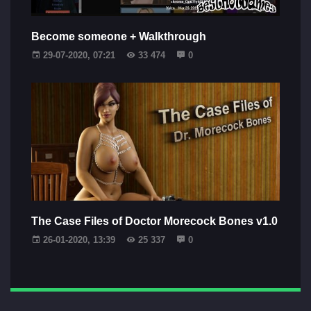
Become someone + Walkthrough
29-07-2020, 07:21
33 474
0
The Case Files of Doctor Morecock Bones v1.0
26-01-2020, 13:39
25 337
0