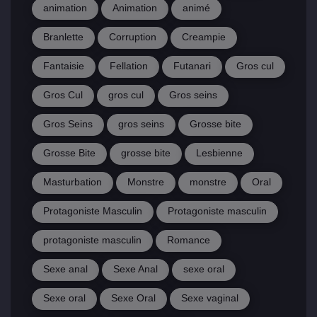
animation
Animation
animé
Branlette
Corruption
Creampie
Fantaisie
Fellation
Futanari
Gros cul
Gros Cul
gros cul
Gros seins
Gros Seins
gros seins
Grosse bite
Grosse Bite
grosse bite
Lesbienne
Masturbation
Monstre
monstre
Oral
Protagoniste Masculin
Protagoniste masculin
protagoniste masculin
Romance
Sexe anal
Sexe Anal
sexe oral
Sexe oral
Sexe Oral
Sexe vaginal