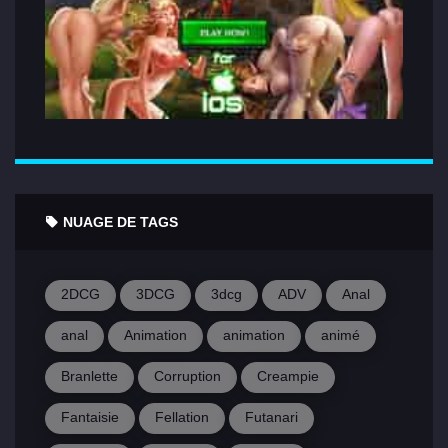
NUAGE DE TAGS
2DCG
3DCG
3dcg
ADV
Anal
anal
Animation
animation
animé
Branlette
Corruption
Creampie
Fantaisie
Fellation
Futanari