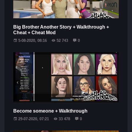
Big Brother Another Story + Walkthrough +
Cheat + Cheat Mod
5-08-2020, 08:16
52 743
0
Become someone + Walkthrough
29-07-2020, 07:21
33 478
0