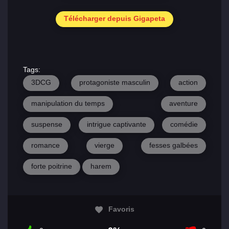
Télécharger depuis Gigapeta
Tags:
3DCG
protagoniste masculin
action
manipulation du temps
aventure
suspense
intrigue captivante
comédie
romance
vierge
fesses galbées
forte poitrine
harem
Favoris