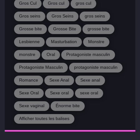
Gros Cul
Gros cul
gros cul
Gros seins
Gros Seins
gros seins
Grosse bite
Grosse Bite
grosse bite
Lesbienne
Masturbation
Monstre
monstre
Oral
Protagoniste masculin
Protagoniste Masculin
protagoniste masculin
Romance
Sexe Anal
Sexe anal
Sexe Oral
Sexe oral
sexe oral
Sexe vaginal
Énorme bite
Afficher toutes les balises