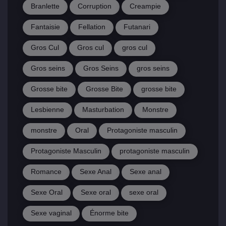
Branlette
Corruption
Creampie
Fantaisie
Fellation
Futanari
Gros Cul
Gros cul
gros cul
Gros seins
Gros Seins
gros seins
Grosse bite
Grosse Bite
grosse bite
Lesbienne
Masturbation
Monstre
monstre
Oral
Protagoniste masculin
Protagoniste Masculin
protagoniste masculin
Romance
Sexe Anal
Sexe anal
Sexe Oral
Sexe oral
sexe oral
Sexe vaginal
Énorme bite