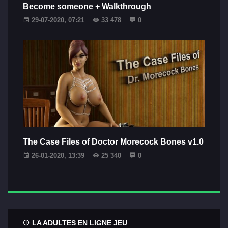
Become someone + Walkthrough
29-07-2020, 07:21
33 478
0
The Case Files of Doctor Morecock Bones v1.0
26-01-2020, 13:39
25 340
0
LA ADULTES EN LIGNE JEU