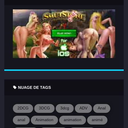
NUAGE DE TAGS
2DCG
3DCG
3dcg
ADV
Anal
anal
Animation
animation
animé