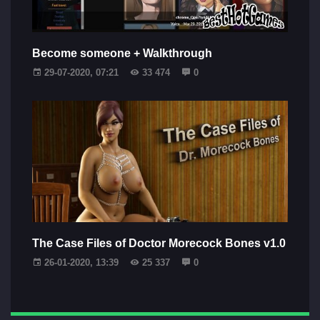
Become someone + Walkthrough
29-07-2020, 07:21
33 474
0
The Case Files of Doctor Morecock Bones v1.0
26-01-2020, 13:39
25 337
0