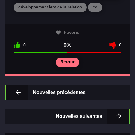
développement lent de la relation
co
Favoris
Principal
0%
0
0
Sections
Retour
de jeux
Relations
Nouvelles précédentes
Nouvelles suivantes