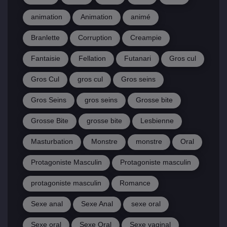
animation
Animation
animé
Branlette
Corruption
Creampie
Fantaisie
Fellation
Futanari
Gros cul
Gros Cul
gros cul
Gros seins
Gros Seins
gros seins
Grosse bite
Grosse Bite
grosse bite
Lesbienne
Masturbation
Monstre
monstre
Oral
Protagoniste Masculin
Protagoniste masculin
protagoniste masculin
Romance
Sexe anal
Sexe Anal
sexe oral
Sexe oral
Sexe Oral
Sexe vaginal