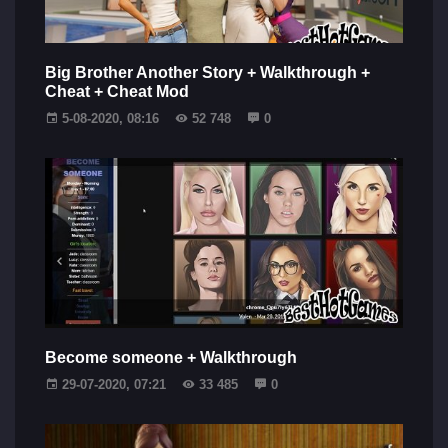
Big Brother Another Story + Walkthrough +
Cheat + Cheat Mod
5-08-2020, 08:16
52 748
0
Become someone + Walkthrough
29-07-2020, 07:21
33 485
0