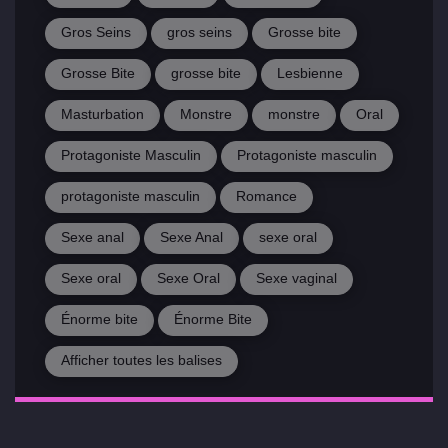
Gros Seins
gros seins
Grosse bite
Grosse Bite
grosse bite
Lesbienne
Masturbation
Monstre
monstre
Oral
Protagoniste Masculin
Protagoniste masculin
protagoniste masculin
Romance
Sexe anal
Sexe Anal
sexe oral
Sexe oral
Sexe Oral
Sexe vaginal
Énorme bite
Énorme Bite
Afficher toutes les balises