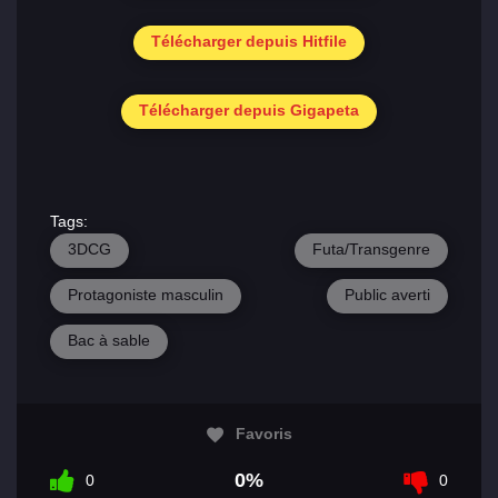
Télécharger depuis Hitfile
Télécharger depuis Gigapeta
Tags:
3DCG
Futa/Transgenre
Protagoniste masculin
Public averti
Bac à sable
Favoris
0%
0
0