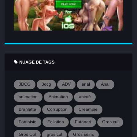
NUAGE DE TAGS
3DCG
3dcg
ADV
anal
Anal
animation
Animation
animé
Branlette
Corruption
Creampie
Fantaisie
Fellation
Futanari
Gros cul
Gros Cul
gros cul
Gros seins