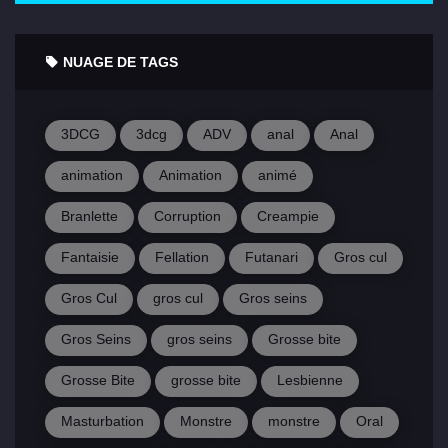
NUAGE DE TAGS
3DCG
3dcg
ADV
anal
Anal
animation
Animation
animé
Branlette
Corruption
Creampie
Fantaisie
Fellation
Futanari
Gros cul
Gros Cul
gros cul
Gros seins
Gros Seins
gros seins
Grosse bite
Grosse Bite
grosse bite
Lesbienne
Masturbation
Monstre
monstre
Oral