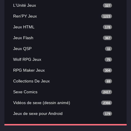
L'Unité Jeux
327
Ren'PY Jeux
1223
Jeux HTML
178
Jeux Flash
367
Jeux QSP
11
Wolf RPG Jeux
75
RPG Maker Jeux
304
Collections De Jeux
69
Sexe Comics
2417
Vidéos de sexe (dessin animé)
2366
Jeux de sexe pour Android
179