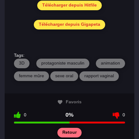
Télécharger depuis Hitfile
Télécharger depuis Gigapeta
Tags:
3D
protagoniste masculin
animation
femme mûre
sexe oral
rapport vaginal
Favoris
0%
0
0
Retour