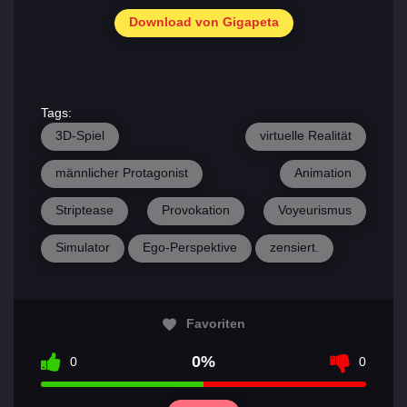
Download von Gigapeta
Tags:
3D-Spiel
virtuelle Realität
männlicher Protagonist
Animation
Striptease
Provokation
Voyeurismus
Simulator
Ego-Perspektive
zensiert.
Favoriten
0%
0
0