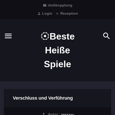
rückkopplung
Login
Rezeption
Beste
Heiße
Spiele
Verschluss und Verführung
Autor :
grezaxv