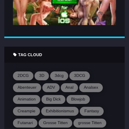
TAG CLOUD
2DCG
3D
3dcg
3DCG
Abenteuer
ADV
Anal
Analsex
Animation
Big Dick
Blowjob
Creampie
Exhibitionismus
Fantasy
Futanari
Grosse Titten
grosse Titten