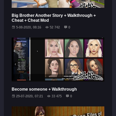
Big Brother Another Story + Walkthrough +
Cheat + Cheat Mod
5-08-2020, 08:16
52 742
0
Become someone + Walkthrough
29-07-2020, 07:21
33 475
0