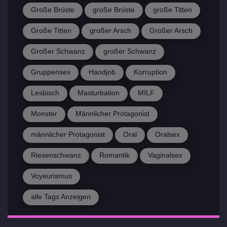
Große Brüste
große Brüste
große Titten
Große Titten
großer Arsch
Großer Arsch
Großer Schwanz
großer Schwanz
Gruppensex
Handjob
Korruption
Lesbisch
Masturbation
MILF
Monster
Männlicher Protagonist
männlicher Protagonist
Oral
Oralsex
Riesenschwanz
Romantik
Vaginalsex
Voyeurismus
alle Tags Anzeigen