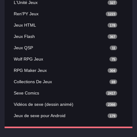
L'Unité Jeux
327
Ren'PY Jeux
1223
Jeux HTML
178
Jeux Flash
367
Jeux QSP
11
Wolf RPG Jeux
75
RPG Maker Jeux
304
Collections De Jeux
69
Sexe Comics
2417
Vidéos de sexe (dessin animé)
2366
Jeux de sexe pour Android
179