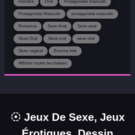
monstre
Oral
Protagoniste masculin
Protagoniste Masculin
protagoniste masculin
Romance
Sexe Anal
Sexe anal
Sexe Oral
Sexe oral
sexe oral
Sexe vaginal
Énorme bite
Afficher toutes les balises
Jeux De Sexe, Jeux
Érotiques, Dessin