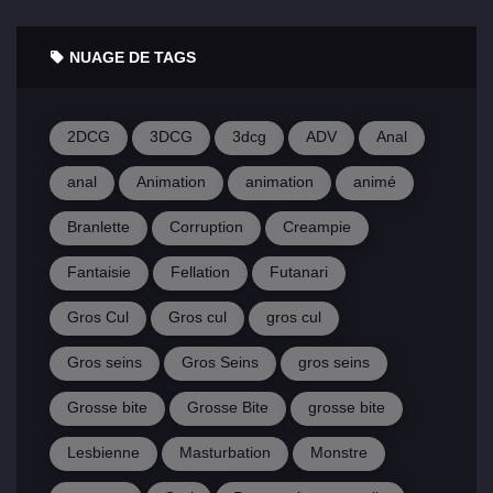
NUAGE DE TAGS
2DCG
3DCG
3dcg
ADV
Anal
anal
Animation
animation
animé
Branlette
Corruption
Creampie
Fantaisie
Fellation
Futanari
Gros Cul
Gros cul
gros cul
Gros seins
Gros Seins
gros seins
Grosse bite
Grosse Bite
grosse bite
Lesbienne
Masturbation
Monstre