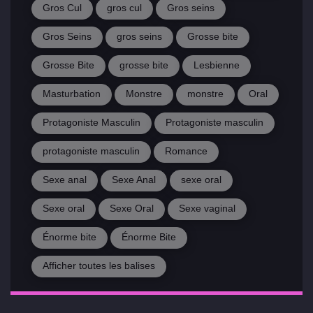
Gros Cul
gros cul
Gros seins
Gros Seins
gros seins
Grosse bite
Grosse Bite
grosse bite
Lesbienne
Masturbation
Monstre
monstre
Oral
Protagoniste Masculin
Protagoniste masculin
protagoniste masculin
Romance
Sexe anal
Sexe Anal
sexe oral
Sexe oral
Sexe Oral
Sexe vaginal
Énorme bite
Énorme Bite
Afficher toutes les balises