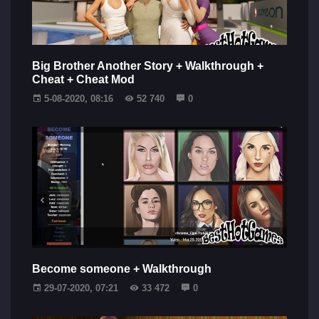
Big Brother Another Story + Walkthrough +
Cheat + Cheat Mod
5-08-2020, 08:16
52 740
0
Become someone + Walkthrough
29-07-2020, 07:21
33 472
0