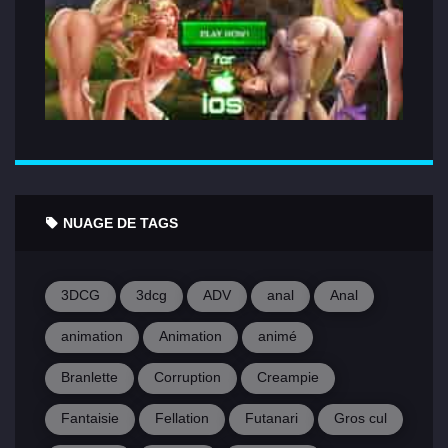
NUAGE DE TAGS
3DCG
3dcg
ADV
anal
Anal
animation
Animation
animé
Branlette
Corruption
Creampie
Fantaisie
Fellation
Futanari
Gros cul