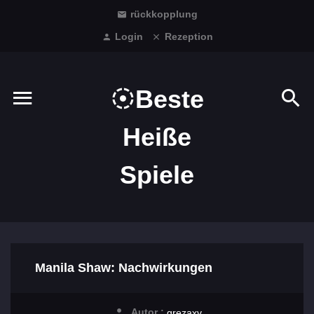
rückkopplung
Login
Rezeption
Beste
Heiße
Spiele
Manila Shaw: Nachwirkungen
Autor :
grezaxv