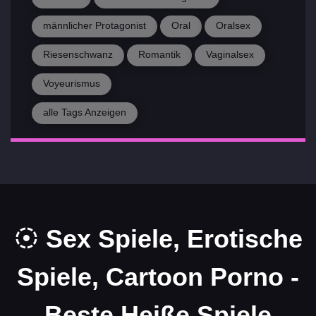
männlicher Protagonist
Oral
Oralsex
Riesenschwanz
Romantik
Vaginalsex
Voyeurismus
alle Tags Anzeigen
Sex Spiele, Erotische
Spiele, Cartoon Porno -
Beste Heiße Spiele