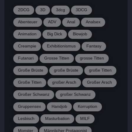
2DCG
3D
3dcg
3DCG
Abenteuer
ADV
Anal
Analsex
Animation
Big Dick
Blowjob
Creampie
Exhibitionismus
Fantasy
Futanari
Grosse Titten
grosse Titten
Große Brüste
große Brüste
große Titten
Große Titten
großer Arsch
Großer Arsch
Großer Schwanz
großer Schwanz
Gruppensex
Handjob
Korruption
Lesbisch
Masturbation
MILF
Monster
Männlicher Protagonist