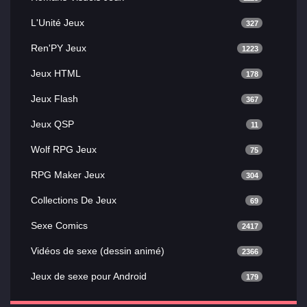
L'Unité Jeux
327
Ren'PY Jeux
1223
Jeux HTML
178
Jeux Flash
367
Jeux QSP
11
Wolf RPG Jeux
75
RPG Maker Jeux
304
Collections De Jeux
69
Sexe Comics
2417
Vidéos de sexe (dessin animé)
2366
Jeux de sexe pour Android
179