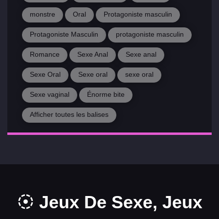
monstre
Oral
Protagoniste masculin
Protagoniste Masculin
protagoniste masculin
Romance
Sexe Anal
Sexe anal
Sexe Oral
Sexe oral
sexe oral
Sexe vaginal
Énorme bite
Afficher toutes les balises
Jeux De Sexe, Jeux