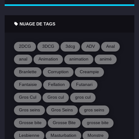
NUAGE DE TAGS
2DCG
3DCG
3dcg
ADV
Anal
anal
Animation
animation
animé
Branlette
Corruption
Creampie
Fantaisie
Fellation
Futanari
Gros Cul
Gros cul
gros cul
Gros seins
Gros Seins
gros seins
Grosse bite
Grosse Bite
grosse bite
Lesbienne
Masturbation
Monstre