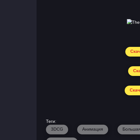
Скач
Ска
Скач
Теги:
3DCG
Анимация
Большая