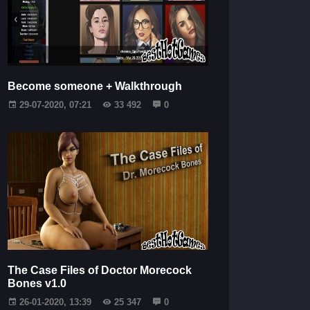
Become someone + Walkthrough
29-07-2020, 07:21
33 492
0
The Case Files of Doctor Morecock
Bones v1.0
26-01-2020, 13:39
25 347
0