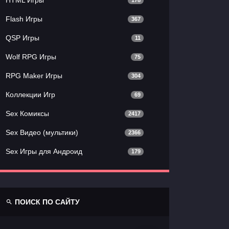
178
Flash Игры
367
QSP Игры
11
Wolf RPG Игры
75
RPG Maker Игры
304
Коллекции Игр
69
Sex Комиксы
2417
Sex Видео (мультики)
2366
Sex Игры для Андроид
179
ПОИСК ПО САЙТУ