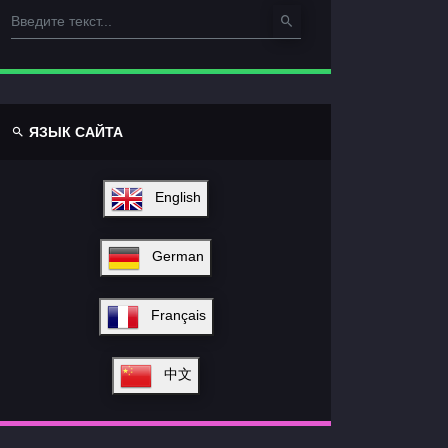
ЯЗЫК САЙТА
English
German
Français
中文