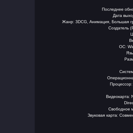
Последнее обно
Дата выход
Жанр: 3DCG, Анимация, Большая гр
Создатель (
Ц
В
ОС: Wi
Язы
Раз
Систем
Главная
Операционна
Процессор: 
Разделы
Видеокарта: 
игр
Dire
Свободное м
Звуковая карта: Совм
Контакты