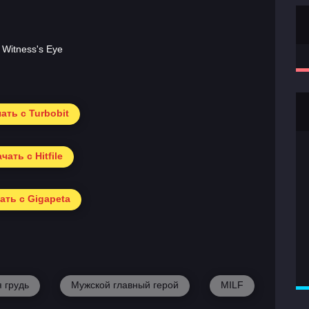
ать с Turbobit
чать с Hitfile
ать с Gigapeta
 грудь
Мужской главный герой
MILF