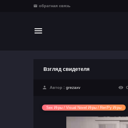
обратная связь
Взгляд свидетеля
Автор :
grezaxv
С
Sex Игры / Visual Novel Игры / Ren'Py Игры