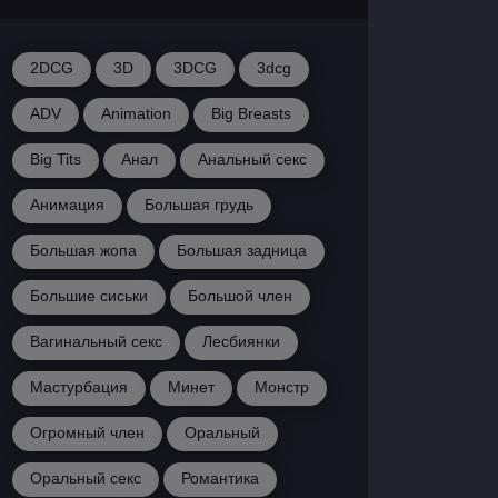
2DCG
3D
3DCG
3dcg
ADV
Animation
Big Breasts
Big Tits
Анал
Анальный секс
Анимация
Большая грудь
Большая жопа
Большая задница
Большие сиськи
Большой член
Вагинальный секс
Лесбиянки
Мастурбация
Минет
Монстр
Огромный член
Оральный
Оральный секс
Романтика