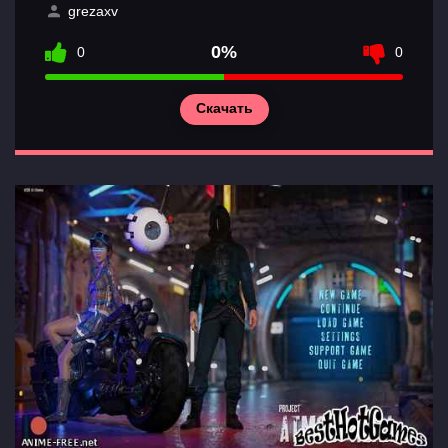
grezaxv
0%
0
0
Скачать