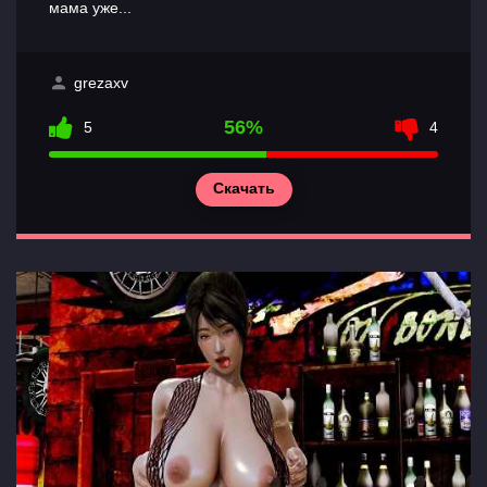
мама уже...
Контакты
grezaxv
56%
5
4
Скачать