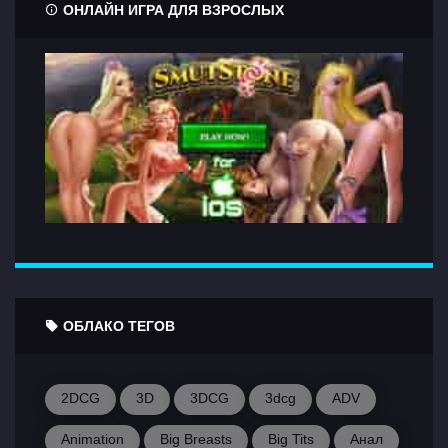
ОНЛАЙН ИГРА ДЛЯ ВЗРОСЛЫХ
ОБЛАКО ТЕГОВ
2DCG
3D
3DCG
3dcg
ADV
Animation
Big Breasts
Big Tits
Анал