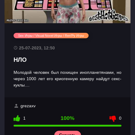
Sex Игры / Visual Novel Игры / Ren'Py Игры
25-07-2023, 12:50
НЛО
Молодой человек был похищен инопланетянами, но
через 1000 лет его криогенную камеру найдут секс-
куклы....
grezaxv
100%
1
0
Скачать