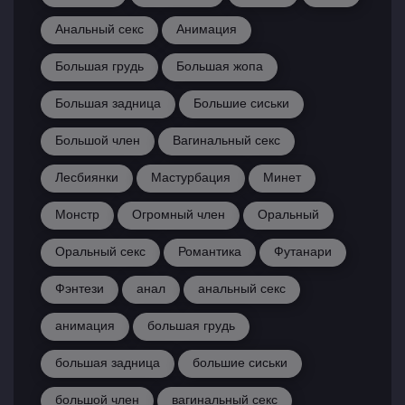
Анальный секс
Анимация
Большая грудь
Большая жопа
Большая задница
Большие сиськи
Большой член
Вагинальный секс
Лесбиянки
Мастурбация
Минет
Монстр
Огромный член
Оральный
Оральный секс
Романтика
Футанари
Фэнтези
анал
анальный секс
анимация
большая грудь
большая задница
большие сиськи
большой член
вагинальный секс