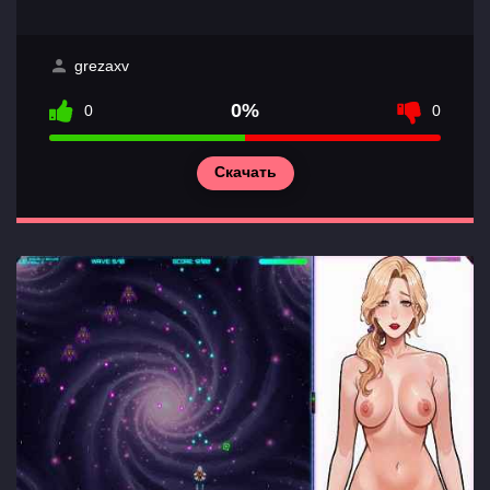
grezaxv
0%
0
0
Скачать