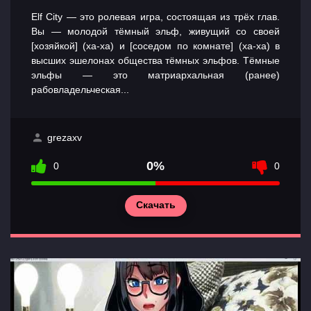
Elf City — это ролевая игра, состоящая из трёх глав.
Вы — молодой тёмный эльф, живущий со своей
[хозяйкой] (ха-ха) и [соседом по комнате] (ха-ха) в
высших эшелонах общества тёмных эльфов. Тёмные
эльфы — это матриархальная (ранее)
рабовладельческая...
grezaxv
0%
0
0
Скачать