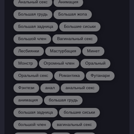
Анальный секс
Анимация
Большая грудь
Большая жопа
Большая задница
Большие сиськи
Большой член
Вагинальный секс
Лесбиянки
Мастурбация
Минет
Монстр
Огромный член
Оральный
Оральный секс
Романтика
Футанари
Фэнтези
анал
анальный секс
анимация
большая грудь
большая задница
большие сиськи
большой член
вагинальный секс