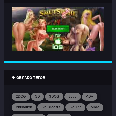
ОБЛАКО ТЕГОВ
2DCG
3D
3DCG
3dcg
ADV
Animation
Big Breasts
Big Tits
Анал