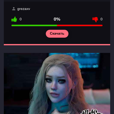
grezaxv
Главная
0%
0
0
Разделы
игр
Скачать
Контакты