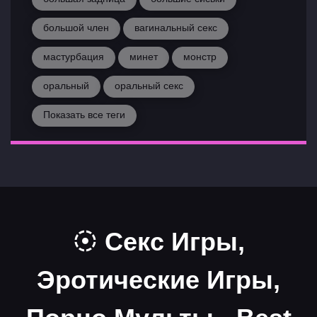
большой член
вагинальный секс
мастурбация
минет
монстр
оральный
оральный секс
Показать все теги
Секс Игры,
Эротические Игры,