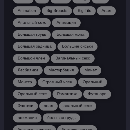
Animation
Big Breasts
Big Tits
Анал
Анальный секс
Анимация
Большая грудь
Большая жопа
Большая задница
Большие сиськи
Большой член
Вагинальный секс
Лесбиянки
Мастурбация
Минет
Монстр
Огромный член
Оральный
Оральный секс
Романтика
Футанари
Фэнтези
анал
анальный секс
анимация
большая грудь
большая задница
большие сиськи