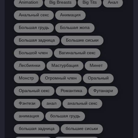
Animation
Big Breasts
Big Tits
Анал
Анальный секс
Анимация
Большая грудь
Большая жопа
Большая задница
Большие сиськи
Большой член
Вагинальный секс
Лесбиянки
Мастурбация
Минет
Монстр
Огромный член
Оральный
Оральный секс
Романтика
Футанари
Фэнтези
анал
анальный секс
анимация
большая грудь
большая задница
большие сиськи