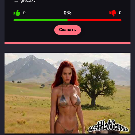
grezaxv
0%
0
0
Скачать