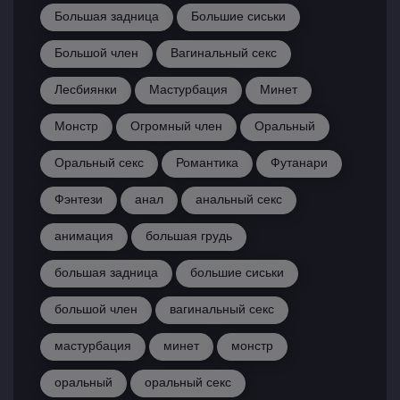
Большая задница
Большие сиськи
Большой член
Вагинальный секс
Лесбиянки
Мастурбация
Минет
Монстр
Огромный член
Оральный
Оральный секс
Романтика
Футанари
Фэнтези
анал
анальный секс
анимация
большая грудь
большая задница
большие сиськи
большой член
вагинальный секс
мастурбация
минет
монстр
оральный
оральный секс