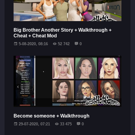
Big Brother Another Story + Walkthrough +
Cheat + Cheat Mod
5-08-2020, 08:16
52 742
0
Become someone + Walkthrough
29-07-2020, 07:21
33 475
0