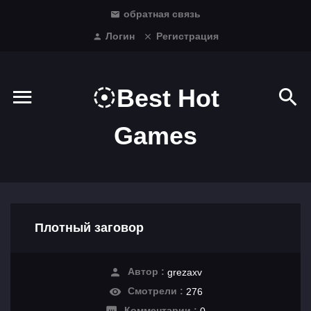
обратная связь
Логин
Регистрация
Best Hot
Games
Плотный заговор
Автор :
grezaxv
Смотрели :
276
Комментарии :
0