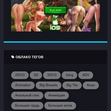
ОБЛАКО ТЕГОВ
2DCG
3D
3DCG
3dcg
ADV
Animation
Big Breasts
Big Tits
Анал
Анальный секс
Анимация
Большая грудь
Большая жопа