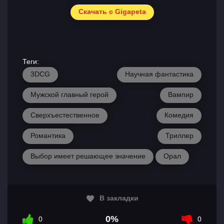
Скачать с Gigapeta
Теги:
3DCG
Научная фантастика
Мужской главный герой
Вампир
Сверхъестественное
Комедия
Романтика
Триллер
Выбор имеет решающее значение
Орал
В закладки
0%
0
0