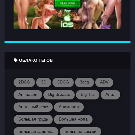
ОБЛАКО ТЕГОВ
2DCG
3D
3DCG
3dcg
ADV
Animation
Big Breasts
Big Tits
Анал
Анальный секс
Анимация
Большая грудь
Большая жопа
Большая задница
Большие сиськи