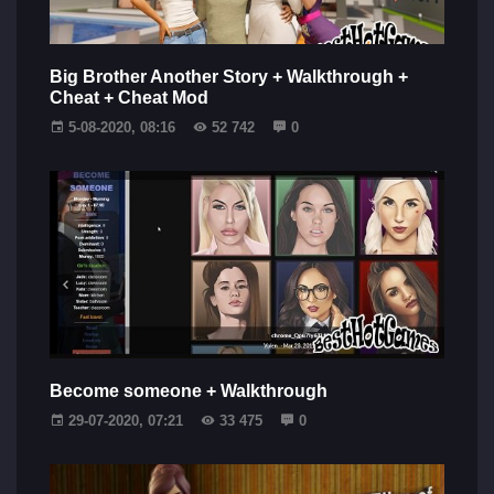
Big Brother Another Story + Walkthrough +
Cheat + Cheat Mod
5-08-2020, 08:16
52 742
0
Become someone + Walkthrough
29-07-2020, 07:21
33 475
0