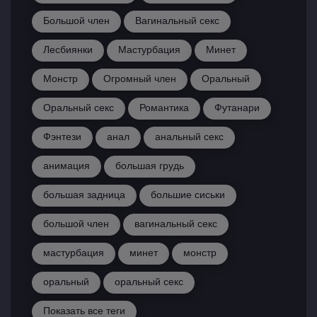
Большой член
Вагинальный секс
Лесбиянки
Мастурбация
Минет
Монстр
Огромный член
Оральный
Оральный секс
Романтика
Футанари
Фэнтези
анал
анальный секс
анимация
большая грудь
большая задница
большие сиськи
большой член
вагинальный секс
мастурбация
минет
монстр
оральный
оральный секс
Показать все теги