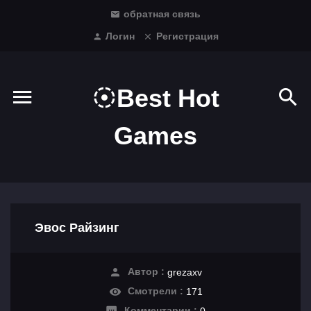
обратная связь
Логин
Регистрация
Best Hot
Games
Эвос Райзинг
Автор :
grezaxv
Смотрели :
171
Комментарии :
0