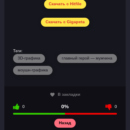
Скачать с Hitfile
Скачать с Gigapeta
Теги:
3D-графика
главный герой — мужчина
моушн-графика
В закладки
0%
0
0
Назад