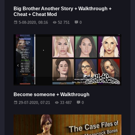
Big Brother Another Story + Walkthrough +
Cheat + Cheat Mod
5-08-2020, 08:16
52 751
0
Become someone + Walkthrough
29-07-2020, 07:21
33 487
0