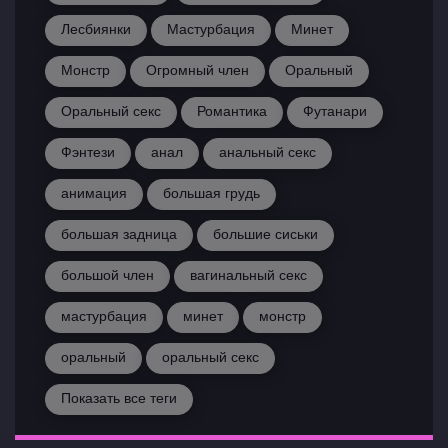
Лесбиянки
Мастурбация
Минет
Монстр
Огромный член
Оральный
Оральный секс
Романтика
Футанари
Фэнтези
анал
анальный секс
анимация
большая грудь
большая задница
большие сиськи
большой член
вагинальный секс
мастурбация
минет
монстр
оральный
оральный секс
Показать все теги