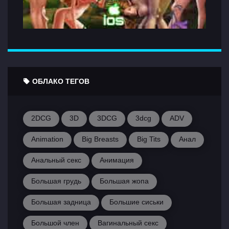
ОБЛАКО ТЕГОВ
2DCG
3D
3DCG
3dcg
ADV
Animation
Big Breasts
Big Tits
Анал
Анальный секс
Анимация
Большая грудь
Большая жопа
Большая задница
Большие сиськи
Большой член
Вагинальный секс