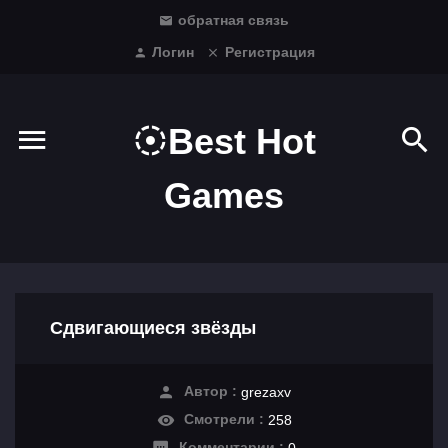
обратная связь
Логин
Регистрация
Best Hot
Games
Сдвигающиеся звёзды
Автор :
grezaxv
Смотрели :
258
Комментарии :
0