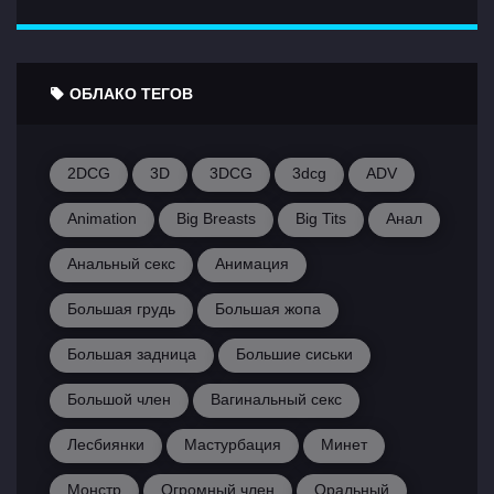
ОБЛАКО ТЕГОВ
2DCG
3D
3DCG
3dcg
ADV
Animation
Big Breasts
Big Tits
Анал
Анальный секс
Анимация
Большая грудь
Большая жопа
Большая задница
Большие сиськи
Большой член
Вагинальный секс
Лесбиянки
Мастурбация
Минет
Монстр
Огромный член
Оральный