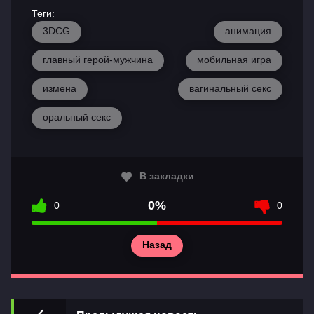
Теги:
3DCG
анимация
главный герой-мужчина
мобильная игра
измена
вагинальный секс
оральный секс
Главная
Разделы
В закладки
игр
0%
0
0
Контакты
Назад