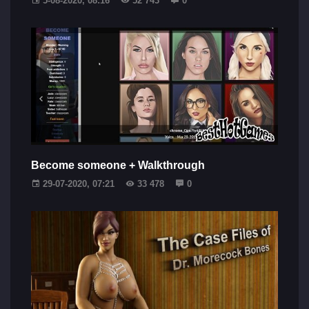
5-08-2020, 08:16
52 743
0
Become someone + Walkthrough
29-07-2020, 07:21
33 478
0