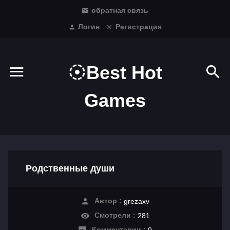
обратная связь
Логин
Регистрация
Best Hot
Games
Родственные души
Автор :
grezaxv
Смотрели :
281
Комментарии :
0