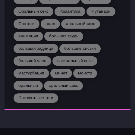
Оральный секс
Романтика
Футанари
Фэнтези
анал
анальный секс
анимация
большая грудь
большая задница
большие сиськи
большой член
вагинальный секс
мастурбация
минет
монстр
оральный
оральный секс
Показать все теги