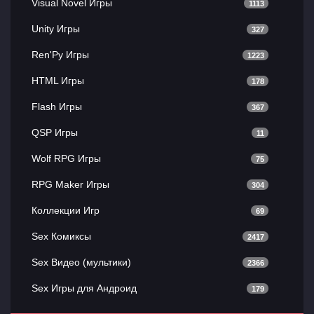
Visual Novel Игры
1113
Unity Игры
327
Ren'Py Игры
1223
HTML Игры
178
Flash Игры
367
QSP Игры
11
Wolf RPG Игры
75
RPG Maker Игры
304
Коллекции Игр
69
Sex Комиксы
2417
Sex Видео (мультики)
2366
Sex Игры для Андроид
179