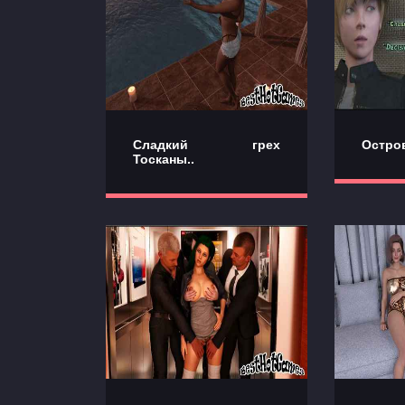
Сладкий грех
Остров
Тосканы..