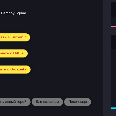
ать с Turbobit
чать с Hitfile
ать с Gigapeta
 главный герой
Для взрослых
Песочница