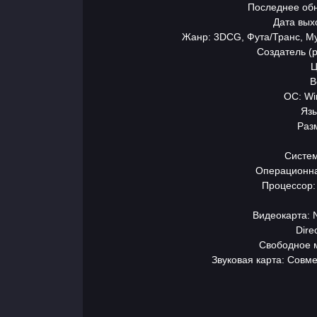
Последнее обн
Дата выхо
Жанр: 3DCG, Фута/Транс, Му
Создатель (р
Ц
В
ОС: Wi
Язы
Раз
Систем
Операционна
Главная
Процессор: 
Видеокарта: 
Разделы
Dire
игр
Свободное м
Звуковая карта: Совм
Контакты