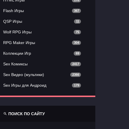
178
Flash Игры
367
QSP Игры
11
Wolf RPG Игры
75
RPG Maker Игры
304
Коллекции Игр
69
Sex Комиксы
2417
Sex Видео (мультики)
2366
Sex Игры для Андроид
179
ПОИСК ПО САЙТУ