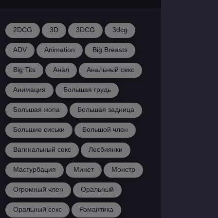
2DCG
3D
3DCG
3dcg
ADV
Animation
Big Breasts
Big Tits
Анал
Анальный секс
Анимация
Большая грудь
Большая жопа
Большая задница
Большие сиськи
Большой член
Вагинальный секс
Лесбиянки
Мастурбация
Минет
Монстр
Огромный член
Оральный
Оральный секс
Романтика