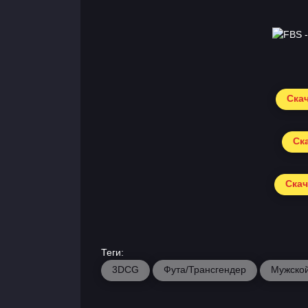
Скач
Ска
Скач
Теги:
3DCG
Фута/Трансгендер
Мужской