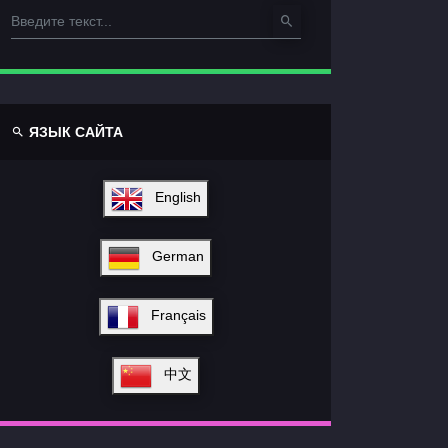
ЯЗЫК САЙТА
English
German
Français
中文