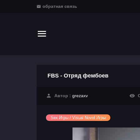
обратная связь
FBS - Отряд фембоев
Автор :
grezaxv
С
Sex Игры / Visual Novel Игры