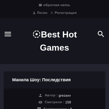
обратная связь
Логин
Регистрация
Best Hot
Games
Манила Шоу: Последствия
Автор :
grezaxv
Смотрели :
158
Комментарии :
0