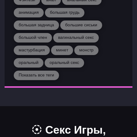
анимация
большая грудь
большая задница
большие сиськи
большой член
вагинальный секс
мастурбация
минет
монстр
оральный
оральный секс
Показать все теги
Секс Игры,