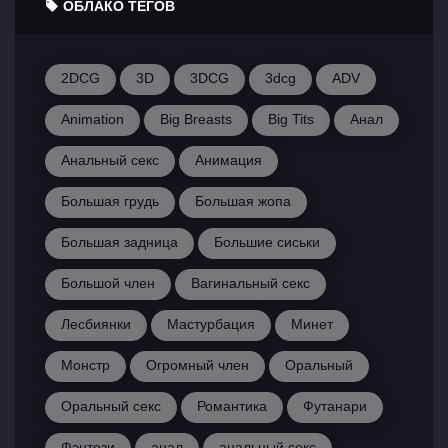
ОБЛАКО ТЕГОВ
2DCG
3D
3DCG
3dcg
ADV
Animation
Big Breasts
Big Tits
Анал
Анальный секс
Анимация
Большая грудь
Большая жопа
Большая задница
Большие сиськи
Большой член
Вагинальный секс
Лесбиянки
Мастурбация
Минет
Монстр
Огромный член
Оральный
Оральный секс
Романтика
Футанари
Фэнтези
анал
анальный секс