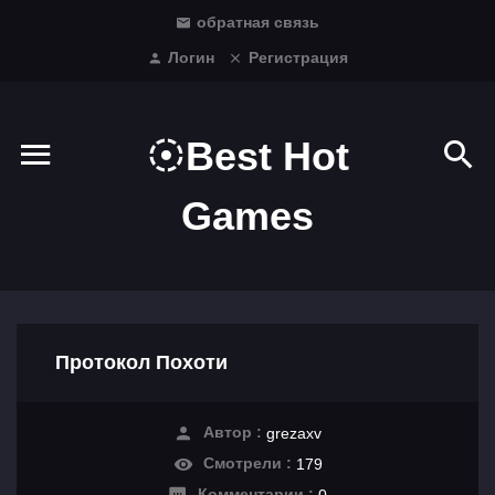
обратная связь
Логин
Регистрация
Best Hot
Games
Протокол Похоти
Автор :
grezaxv
Смотрели :
179
Комментарии :
0