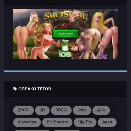
ОБЛАКО ТЕГОВ
2DCG
3D
3DCG
3dcg
ADV
Animation
Big Breasts
Big Tits
Анал