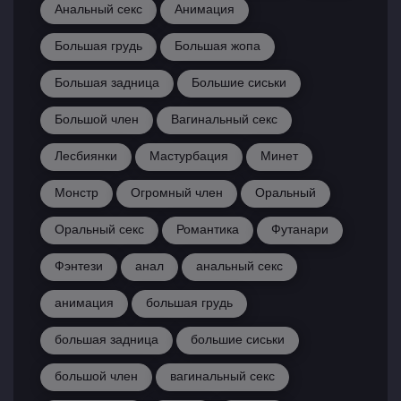
Анальный секс
Анимация
Большая грудь
Большая жопа
Большая задница
Большие сиськи
Большой член
Вагинальный секс
Лесбиянки
Мастурбация
Минет
Монстр
Огромный член
Оральный
Оральный секс
Романтика
Футанари
Фэнтези
анал
анальный секс
анимация
большая грудь
большая задница
большие сиськи
большой член
вагинальный секс