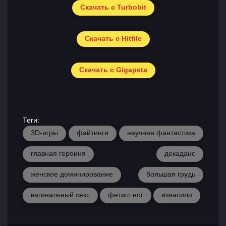
Скачать с Turbobit
Скачать с Hitfile
Скачать с Gigapeta
Теги:
3D-игры
файтинги
научная фантастика
главная героиня
декаданс
женское доминирование
большая грудь
вагинальный секс
фетиш ног
изнасило