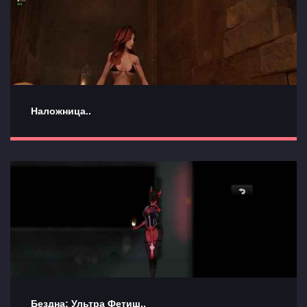
Наложница..
Бездна: Ультра Фетиш..